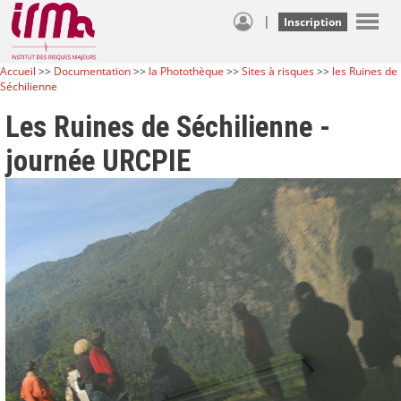
|
Inscription
Accueil
>>
Documentation
>>
la Photothèque
>>
Sites à risques
>>
les Ruines de
Séchilienne
Les Ruines de Séchilienne -
journée URCPIE