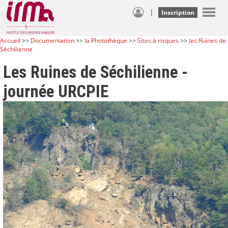
|
Inscription
Accueil
>>
Documentation
>>
la Photothèque
>>
Sites à risques
>>
les Ruines de
Séchilienne
Les Ruines de Séchilienne -
journée URCPIE