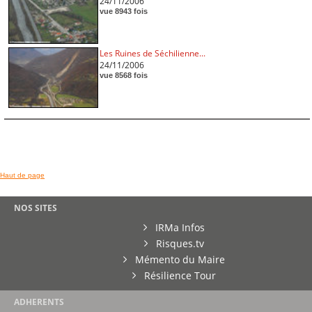
24/11/2006
vue 8943 fois
Les Ruines de Séchilienne...
24/11/2006
vue 8568 fois
Haut de page
NOS SITES
IRMa Infos
Risques.tv
Mémento du Maire
Résilience Tour
ADHERENTS