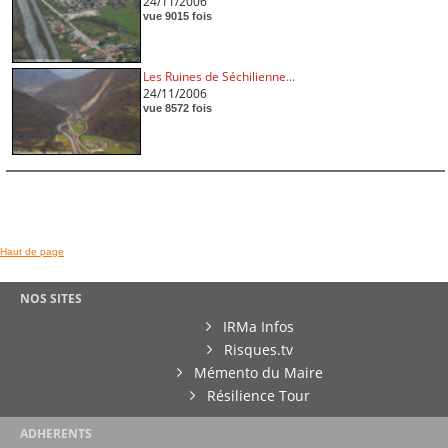
24/11/2006
vue 9015 fois
Les Ruines de Séchilienne...
24/11/2006
vue 8572 fois
Haut de page
NOS SITES
IRMa Infos
Risques.tv
Mémento du Maire
Résilience Tour
ADHERENTS