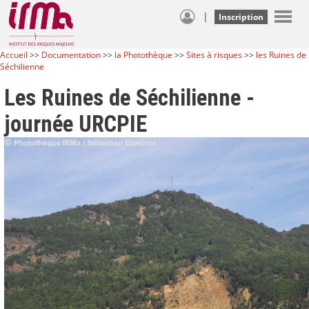
|
Inscription
Accueil
>>
Documentation
>>
la Photothèque
>>
Sites à risques
>>
les Ruines de
Séchilienne
Les Ruines de Séchilienne -
journée URCPIE