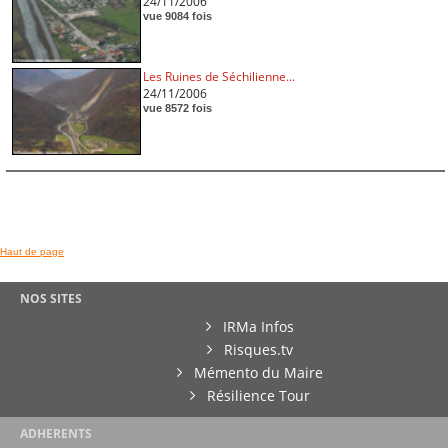
24/11/2006
vue 9084 fois
Les Ruines de Séchilienne...
24/11/2006
vue 8572 fois
Haut de page
NOS SITES
IRMa Infos
Risques.tv
Mémento du Maire
Résilience Tour
ADHERENTS