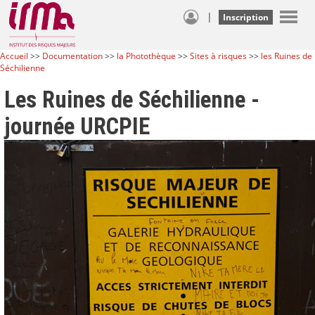
|
Inscription
Accueil
>>
Documentation
>>
la Photothèque
>>
Sites à risques
>>
les Ruines de
Séchilienne
Les Ruines de Séchilienne -
journée URCPIE