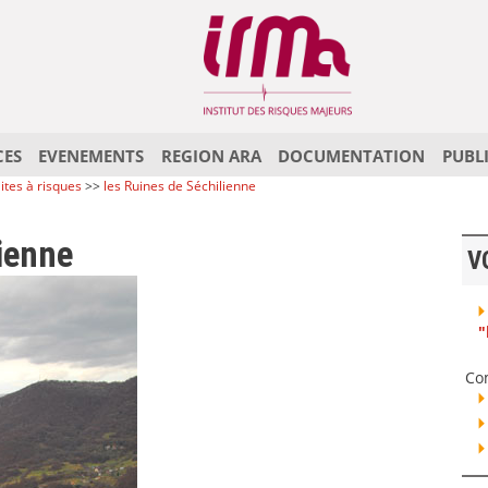
CES
EVENEMENTS
REGION ARA
DOCUMENTATION
PUBL
ites à risques
>>
les Ruines de Séchilienne
ienne
V
"
Co