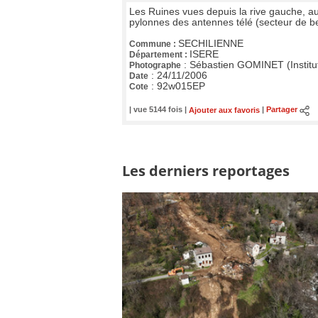
Les Ruines vues depuis la rive gauche, a
pylonnes des antennes télé (secteur de b
SECHILIENNE
Commune :
ISERE
Département :
:
Sébastien GOMINET (Institu
Photographe
:
24/11/2006
Date
:
92w015EP
Cote
| vue 5144 fois |
Ajouter aux favoris
|
Partager
Les derniers reportages