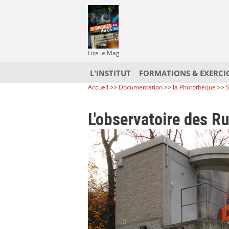
Lire le Mag
L'INSTITUT
FORMATIONS & EXERCI
Accueil
>>
Documentation
>>
la Photothèque
>>
S
L'observatoire des R