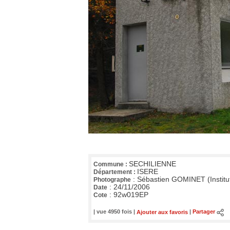
SECHILIENNE
Commune :
ISERE
Département :
:
Sébastien GOMINET (Institu
Photographe
:
24/11/2006
Date
:
92w019EP
Cote
| vue 4950 fois |
Ajouter aux favoris
|
Partager