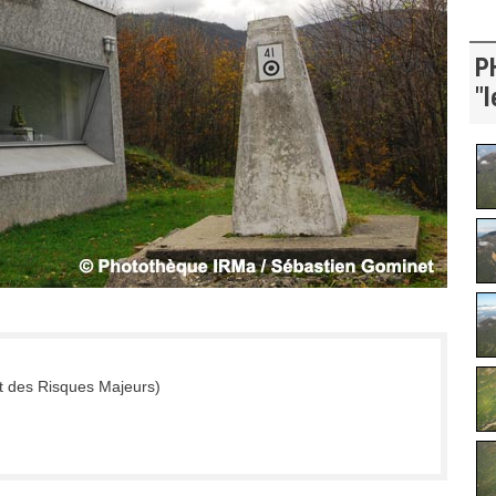
P
"l
t des Risques Majeurs)