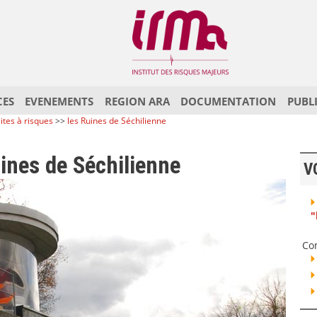
CES
EVENEMENTS
REGION ARA
DOCUMENTATION
PUBL
ites à risques
>>
les Ruines de Séchilienne
uines de Séchilienne
V
"
Co