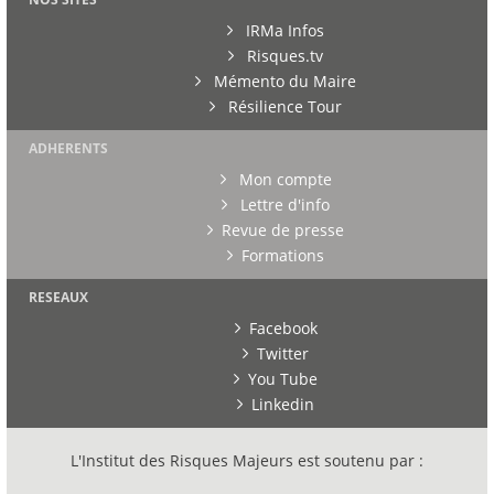
IRMa Infos
Risques.tv
Mémento du Maire
Résilience Tour
ADHERENTS
Mon compte
Lettre d'info
Revue de presse
Formations
RESEAUX
Facebook
Twitter
You Tube
Linkedin
L'Institut des Risques Majeurs est soutenu par :