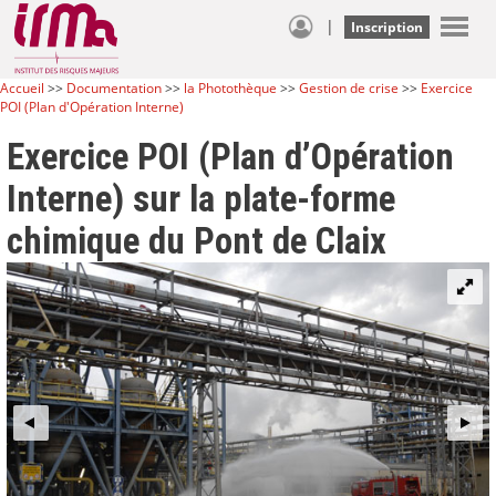
|
Inscription
Accueil
>>
Documentation
>>
la Photothèque
>>
Gestion de crise
>>
Exercice
POI (Plan d'Opération Interne)
Exercice POI (Plan d’Opération
Interne) sur la plate-forme
chimique du Pont de Claix