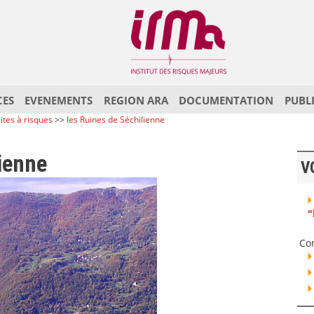
CES
EVENEMENTS
REGION ARA
DOCUMENTATION
PUBL
ites à risques
>>
les Ruines de Séchilienne
ienne
V
"
Co