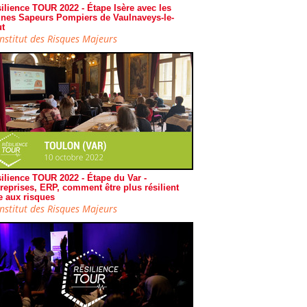
ilience TOUR 2022 - Étape Isère avec les
nes Sapeurs Pompiers de Vaulnaveys-le-
t
Institut des Risques Majeurs
ilience TOUR 2022 - Étape du Var -
reprises, ERP, comment être plus résilient
e aux risques
Institut des Risques Majeurs