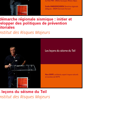
démarche régionale sismique : initier et
elopper des politiques de prévention
ritoriales
Institut des Risques Majeurs
 leçons du séisme du Teil
Institut des Risques Majeurs