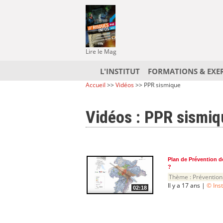
Lire le Mag
L'INSTITUT
FORMATIONS & EXE
Accueil
>>
Vidéos
>> PPR sismique
Vidéos : PPR sismiq
Plan de Prévention d
?
Thème :
Prévention
Il y a 17 ans |
© Ins
02:18