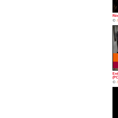
Rés
©
Ent
(PC
©