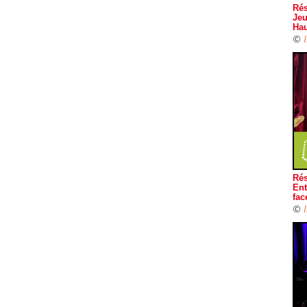
Rés
Jeu
Hau
©
Rés
Ent
fac
©