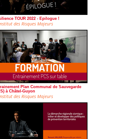
ilience TOUR 2022 - Epilogue !
Institut des Risques Majeurs
rainement Plan Communal de Sauvegarde
S) à Châtel-Guyon
Institut des Risques Majeurs