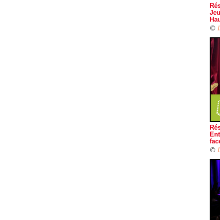
Rés
Jeu
Hau
©
Rés
Ent
fac
©