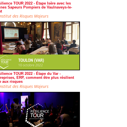
ilience TOUR 2022 - Étape Isère avec les
nes Sapeurs Pompiers de Vaulnaveys-le-
t
Institut des Risques Majeurs
ilience TOUR 2022 - Étape du Var -
reprises, ERP, comment être plus résilient
e aux risques
Institut des Risques Majeurs