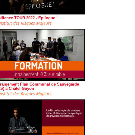
ilience TOUR 2022 - Epilogue !
Institut des Risques Majeurs
rainement Plan Communal de Sauvegarde
S) à Châtel-Guyon
Institut des Risques Majeurs