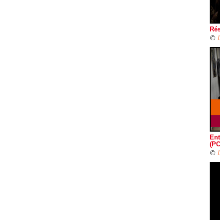
Rés
©
Ent
(PC
©