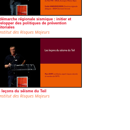
démarche régionale sismique : initier et
elopper des politiques de prévention
ritoriales
Institut des Risques Majeurs
 leçons du séisme du Teil
Institut des Risques Majeurs