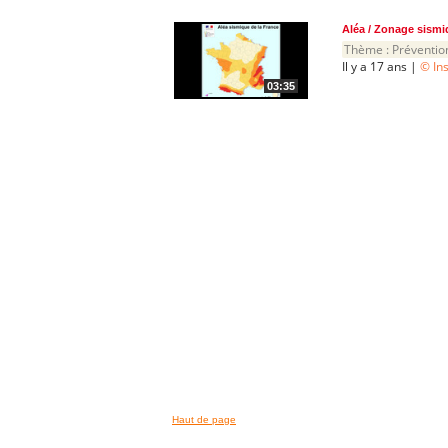
Aléa / Zonage sismiq
Thème :
Préventio
Il y a 17 ans |
© In
03:35
Haut de page