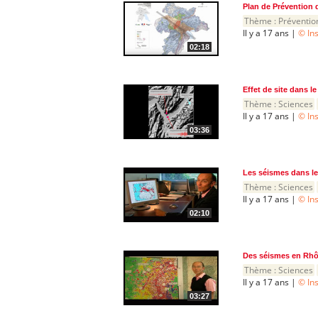
Plan de Prévention d
Thème :
Préventio
Il y a 17 ans |
© In
02:18
Effet de site dans l
Thème :
Sciences
Il y a 17 ans |
© In
03:36
Les séismes dans le
Thème :
Sciences
Il y a 17 ans |
© In
02:10
Des séismes en Rhôn
Thème :
Sciences
Il y a 17 ans |
© In
03:27