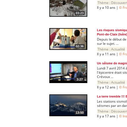
Thème :
Découver
Il y a 10 ans |
© Fr
03:23
Les risques sismique
Pont-de-Claix (Isère
Depuis le début de 
sur le sujet. ...
02:36
Thème :
Actualité
Il y a 11 ans |
© Fr
Un séisme de magnit
Lundi 7 avril 2014
l'épicentre était 
Crévoux ...
3:27
Thème :
Actualité
Il y a 12 ans |
© Fr
La terre tremble !!!
Les stations sismo
séismes par an dans
Thème :
Découver
13:50
Il y a 17 ans |
© In