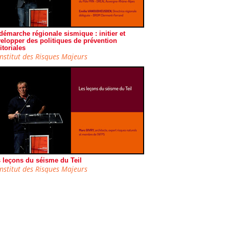
démarche régionale sismique : initier et
elopper des politiques de prévention
ritoriales
Institut des Risques Majeurs
 leçons du séisme du Teil
Institut des Risques Majeurs