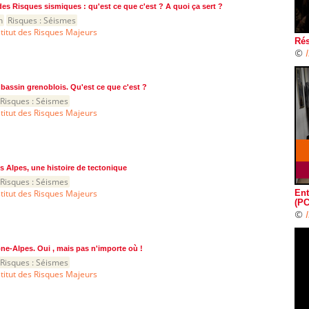
es Risques sismiques : qu'est ce que c'est ? A quoi ça sert ?
n
Risques :
Séismes
stitut des Risques Majeurs
Rés
©
e bassin grenoblois. Qu'est ce que c'est ?
Risques :
Séismes
stitut des Risques Majeurs
s Alpes, une histoire de tectonique
Risques :
Séismes
stitut des Risques Majeurs
Ent
(PC
©
e-Alpes. Oui , mais pas n'importe où !
Risques :
Séismes
stitut des Risques Majeurs