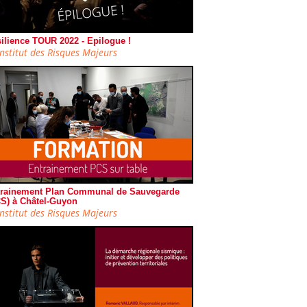
ilience TOUR 2022 - Epilogue !
Institut des Risques Majeurs
rainement Plan Communal de Sauvegarde
S) à Châtel-Guyon
Institut des Risques Majeurs