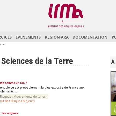
RCICES
EVENEMENTS
REGION ARA
DOCUMENTATION
P
erre
s Sciences de la Terre
A 
lide comme un roc ?
enobloise est probablement la plus exposée de France aux
lements. ...
Risques :
Mouvements de terrain
itut des Risques Majeurs
: les origines