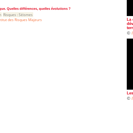
ue. Quelles différences, quelles évolutions ?
n
Risques :
Séismes
stitut des Risques Majeurs
La 
dév
ter
©
Les
©