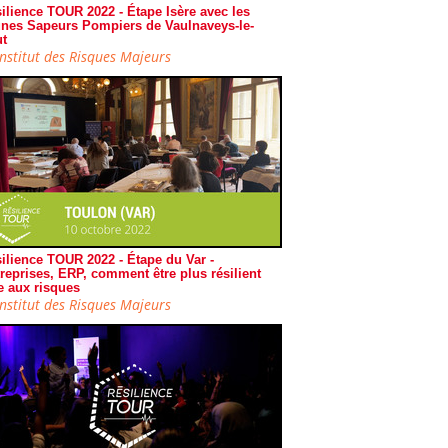
ilience TOUR 2022 - Étape Isère avec les
nes Sapeurs Pompiers de Vaulnaveys-le-
t
Institut des Risques Majeurs
ilience TOUR 2022 - Étape du Var -
reprises, ERP, comment être plus résilient
e aux risques
Institut des Risques Majeurs