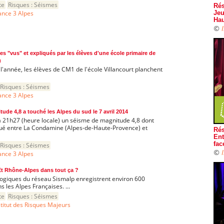
te
Risques :
Séismes
Rés
ance 3 Alpes
Jeu
Hau
©
s "vus" et expliqués par les élèves d'une école primaire de
)
l'année, les élèves de CM1 de l'école Villancourt planchent
Risques :
Séismes
ance 3 Alpes
ude 4,8 a touché les Alpes du sud le 7 avril 2014
 à 21h27 (heure locale) un séisme de magnitude 4,8 dont
situé entre La Condamine (Alpes-de-Haute-Provence) et
Rés
Ent
fac
Risques :
Séismes
©
ance 3 Alpes
 Et Rhône-Alpes dans tout ça ?
logiques du réseau Sismalp enregistrent environ 600
 les Alpes Françaises. ...
te
Risques :
Séismes
stitut des Risques Majeurs