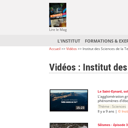
Lire le Mag
L'INSTITUT
FORMATIONS & EXE
Accueil
>>
Vidéos
>> Institut des Sciences de la T
Vidéos : Institut de
Le Saint-Eynard, so
L'agglomération gr
phénomènes d'ébou
Thème :
Sciences
15:23
Il y a 9 ans |
© Inst
Séismes - épisode 3 