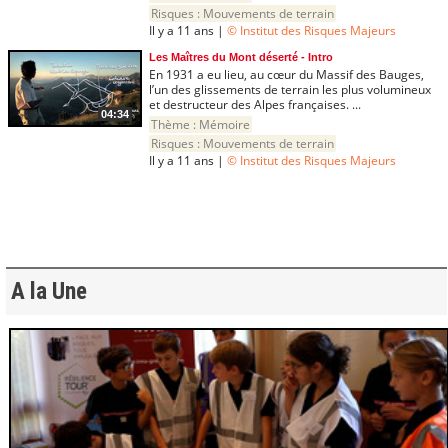
Risques :
Mouvements de terrain
Il y a 11 ans |
© Institut des Risques Majeurs
Les Maîtres du Mont déserté - Intro
En 1931 a eu lieu, au cœur du Massif des Bauges,
l’un des glissements de terrain les plus volumineux
et destructeur des Alpes françaises. ...
04:34
Thème :
Mémoire
Risques :
Mouvements de terrain
Il y a 11 ans |
© Institut des Risques Majeurs
A la Une