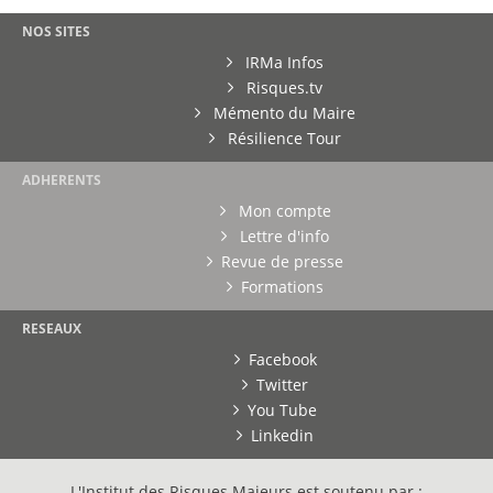
NOS SITES
IRMa Infos
Risques.tv
Mémento du Maire
Résilience Tour
ADHERENTS
Mon compte
Lettre d'info
Revue de presse
Formations
RESEAUX
Facebook
Twitter
You Tube
Linkedin
L'Institut des Risques Majeurs est soutenu par :