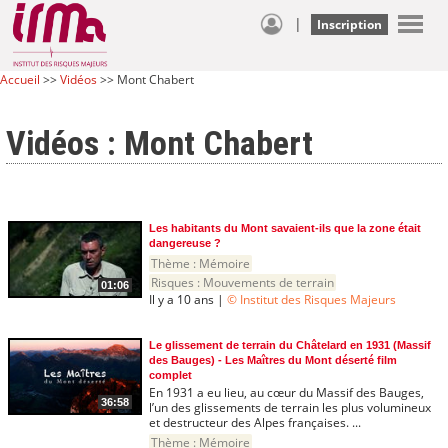
|
Inscription
Accueil
>>
Vidéos
>> Mont Chabert
Vidéos : Mont Chabert
Les habitants du Mont savaient-ils que la zone était
dangereuse ?
Thème :
Mémoire
Risques :
Mouvements de terrain
01:06
Il y a 10 ans |
© Institut des Risques Majeurs
Le glissement de terrain du Châtelard en 1931 (Massif
des Bauges) - Les Maîtres du Mont déserté film
complet
En 1931 a eu lieu, au cœur du Massif des Bauges,
36:58
l’un des glissements de terrain les plus volumineux
et destructeur des Alpes françaises. ...
Thème :
Mémoire