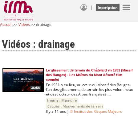
|
Inscription
Accueil
>>
Vidéos
>> drainage
Vidéos : drainage
Le glissement de terrain du Châtelard en 1931 (Massif
des Bauges) - Les Maîtres du Mont déserté film
complet
En 1931 a eu lieu, au cœur du Massif des Bauges,
36:58
l’un des glissements de terrain les plus volumineux
et destructeur des Alpes françaises. ...
Thème :
Mémoire
Risques :
Mouvements de terrain
Il y a 11 ans |
© Institut des Risques Majeurs