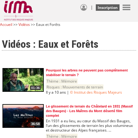
|
Inscription
Accueil
>>
Vidéos
>> Eaux et Forêts
Vidéos : Eaux et Forêts
Pourquoi les arbres ne peuvent pas complètement
stabiliser le terrain ?
Thème :
Mémoire
Risques :
Mouvements de terrain
01:36
Il y a 10 ans |
© Institut des Risques Majeurs
Le glissement de terrain du Châtelard en 1931 (Massif
des Bauges) - Les Maîtres du Mont déserté film
complet
En 1931 a eu lieu, au cœur du Massif des Bauges,
36:58
l’un des glissements de terrain les plus volumineux
et destructeur des Alpes françaises. ...
Thème :
Mémoire