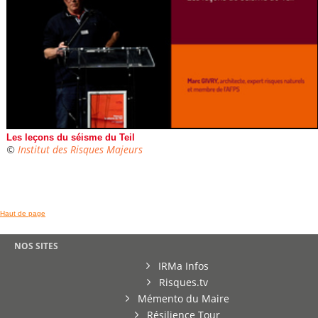
Les leçons du séisme du Teil
©
Institut des Risques Majeurs
Haut de page
NOS SITES
IRMa Infos
Risques.tv
Mémento du Maire
Résilience Tour