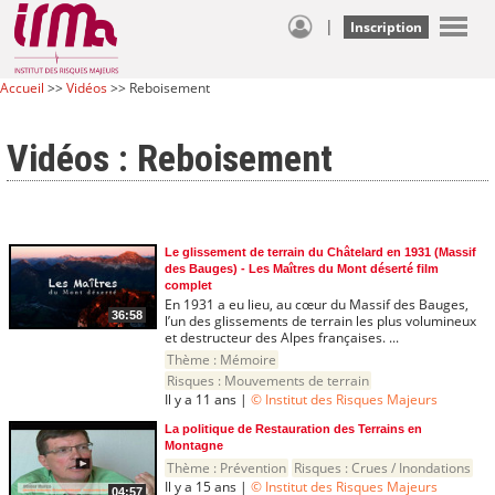
|
Inscription
Accueil
>>
Vidéos
>> Reboisement
Vidéos : Reboisement
Le glissement de terrain du Châtelard en 1931 (Massif
des Bauges) - Les Maîtres du Mont déserté film
complet
En 1931 a eu lieu, au cœur du Massif des Bauges,
36:58
l’un des glissements de terrain les plus volumineux
et destructeur des Alpes françaises. ...
Thème :
Mémoire
Risques :
Mouvements de terrain
Il y a 11 ans |
© Institut des Risques Majeurs
La politique de Restauration des Terrains en
Montagne
Thème :
Prévention
Risques :
Crues / Inondations
Il y a 15 ans |
© Institut des Risques Majeurs
04:57