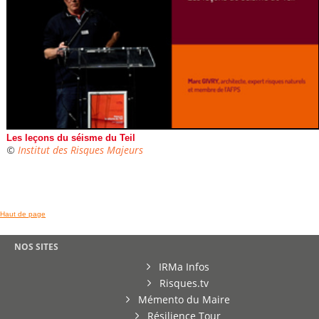
Les leçons du séisme du Teil
©
Institut des Risques Majeurs
Haut de page
NOS SITES
IRMa Infos
Risques.tv
Mémento du Maire
Résilience Tour