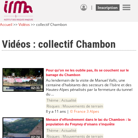
|
Inscription
Accueil
>>
Vidéos
>> collectif Chambon
Vidéos : collectif Chambon
Pour qu'on ne les oublie pas, ils se couchent sur le
barrage du Chambon
Au lendemain de la visite de Manuel Valls, une
centaine d'habitants des secteurs de l'Isère et des
02:31
Hautes-Alpes pénalisés par la fermeture du tunnel
du ...
Thème :
Actualité
Risques :
Mouvements de terrain
Il y a 11 ans |
© France 3 Alpes
Menace d'effondrement dans le lac du Chambon : la
population du Freyney d'oisans s'inquiète
Thème :
Actualité
Risques :
Mouvements de terrain
02:24