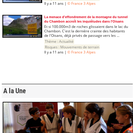
Il y a 11 ans |
© France 3 Alpes
La menace d'effondrement de la montagne du tunnel
du Chambon accroît les inquiétudes dans l'Oisans
Et si 100.000m3 de roches glissaient dans le lac du
Chambon. C'est la dernière crainte des habitants
de l'Oisans, déjà privés de passage vers les ...
Thème :
Actualité
Risques :
Mouvements de terrain
Il y a 11 ans |
© France 3 Alpes
A la Une