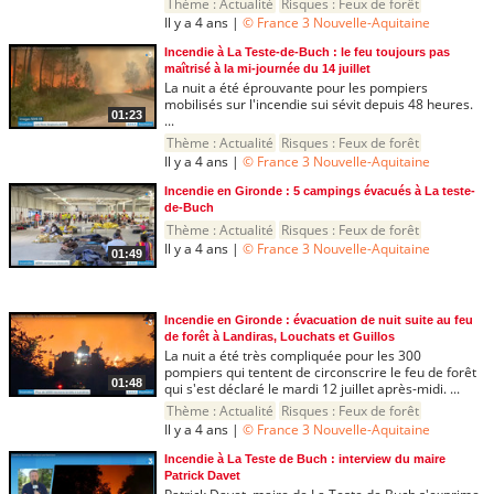
Thème :
Actualité
Risques :
Feux de forêt
Il y a 4 ans |
© France 3 Nouvelle-Aquitaine
Incendie à La Teste-de-Buch : le feu toujours pas
maîtrisé à la mi-journée du 14 juillet
La nuit a été éprouvante pour les pompiers
mobilisés sur l'incendie sui sévit depuis 48 heures.
01:23
...
Thème :
Actualité
Risques :
Feux de forêt
Il y a 4 ans |
© France 3 Nouvelle-Aquitaine
Incendie en Gironde : 5 campings évacués à La teste-
de-Buch
Thème :
Actualité
Risques :
Feux de forêt
Il y a 4 ans |
© France 3 Nouvelle-Aquitaine
01:49
Incendie en Gironde : évacuation de nuit suite au feu
de forêt à Landiras, Louchats et Guillos
La nuit a été très compliquée pour les 300
pompiers qui tentent de circonscrire le feu de forêt
01:48
qui s'est déclaré le mardi 12 juillet après-midi. ...
Thème :
Actualité
Risques :
Feux de forêt
Il y a 4 ans |
© France 3 Nouvelle-Aquitaine
Incendie à La Teste de Buch : interview du maire
Patrick Davet