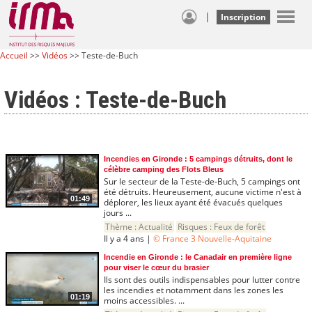
|
Inscription
Accueil
>>
Vidéos
>> Teste-de-Buch
Vidéos : Teste-de-Buch
Incendies en Gironde : 5 campings détruits, dont le
célèbre camping des Flots Bleus
Sur le secteur de la Teste-de-Buch, 5 campings ont
été détruits. Heureusement, aucune victime n'est à
01:49
déplorer, les lieux ayant été évacués quelques
jours ...
Thème :
Actualité
Risques :
Feux de forêt
Il y a 4 ans |
© France 3 Nouvelle-Aquitaine
Incendie en Gironde : le Canadair en première ligne
pour viser le cœur du brasier
Ils sont des outils indispensables pour lutter contre
les incendies et notamment dans les zones les
01:19
moins accessibles. ...