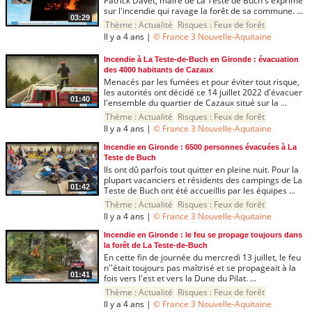
Patrick Davet, maire de La Teste de Buch s'exprime
sur l'incendie qui ravage la forêt de sa commune. ...
03:29
Thème :
Actualité
Risques :
Feux de forêt
Il y a 4 ans |
© France 3 Nouvelle-Aquitaine
Incendie à La Teste-de-Buch en Gironde : évacuation
des 4000 habitants de Cazaux
Menacés par les fumées et pour éviter tout risque,
les autorités ont décidé ce 14 juillet 2022 d'évacuer
01:40
l'ensemble du quartier de Cazaux situé sur la ...
Thème :
Actualité
Risques :
Feux de forêt
Il y a 4 ans |
© France 3 Nouvelle-Aquitaine
Incendie en Gironde : 6500 personnes évacuées à La
Teste de Buch
Ils ont dû parfois tout quitter en pleine nuit. Pour la
plupart vacanciers et résidents des campings de La
01:42
Teste de Buch ont été accueillis par les équipes ...
Thème :
Actualité
Risques :
Feux de forêt
Il y a 4 ans |
© France 3 Nouvelle-Aquitaine
Incendie en Gironde : le feu se propage toujours dans
la forêt de La Teste-de-Buch
En cette fin de journée du mercredi 13 juillet, le feu
n''était toujours pas maîtrisé et se propageait à la
01:41
fois vers l'est et vers la Dune du Pilat. ...
Thème :
Actualité
Risques :
Feux de forêt
Il y a 4 ans |
© France 3 Nouvelle-Aquitaine