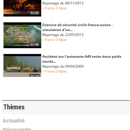
Reportage du 08/11/2013
-
France 3 Alpes
01:53
Exercice de sécurité civile franco-suisse -
simulation d'un...
Reportage du 22/05/2013
-
France 3 Alpes
01:59
Accident sur l'autoroute A49 entre deux poids
lourds...
Reportage du 09/04/2009
-
France 3 Alpes
02:24
Formation "Piloter une cellule de crise"
2018
-
Institut des Risques Majeurs
03:34
Thèmes
Exercice Plan Communal de Sauvegarde (PCS) à
Actualité
Albertville
Découverte
2011
-
Institut des Risques Majeurs