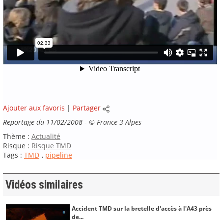
Ajouter aux favoris
|
Partager
Reportage du 11/02/2008
-
©
France 3 Alpes
Thème :
Actualité
Risque :
Risque TMD
Tags :
TMD
,
pipeline
Vidéos similaires
Accident TMD sur la bretelle d'accès à l'A43 près
de...