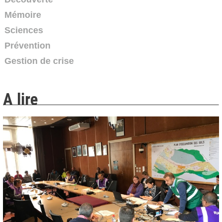
07:23
Mémoire
Sciences
Exercice Plan Communal de Sauvegarde dans la
commune de...
Prévention
2008
-
Canal 9
Gestion de crise
02:45
Rhône : déraillement d'un train, 20 tonnes de
A lire
bioéthanol...
Reportage du 13/03/2017
-
France 3 Rhône-Alpes
03:29
Exercice Plan Communal de Sauvegarde à
Champ-sur-Drac
Reportage du 04/07/2023
-
France 3 Alpes
02:16
Séismes - épisode 4 : la vulnérabilité
2016
-
France 3 Alpes