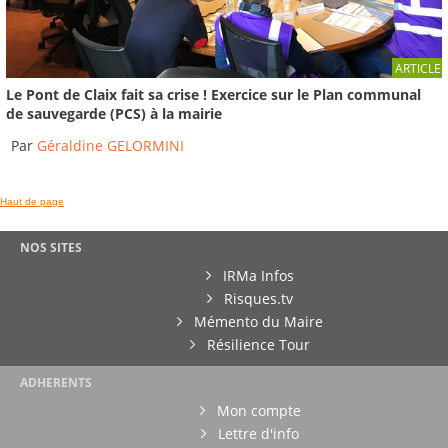
03:22
Séismes - épisode 3 : les origines
ARTICLE
2016
-
France 3 Alpes
Le Pont de Claix fait sa crise ! Exercice sur le Plan communal
de sauvegarde (PCS) à la mairie
03:23
Par
Géraldine GELORMINI
Haut de page
NOS SITES
IRMa Infos
Risques.tv
Mémento du Maire
Résilience Tour
ADHERENTS
Mon compte
Lettre d'info