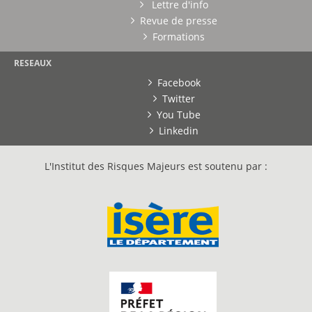
Lettre d'info
Revue de presse
02:31
Formations
Le réacteur de l'Institut Laue Langevin est d'une
faible...
RESEAUX
Reportage du 15/03/2011
Facebook
-
France 3 Alpes
03:44
Twitter
You Tube
Linkedin
L'Institut des Risques Majeurs est soutenu par :