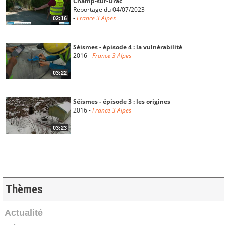
Champ-sur-Drac
Reportage du 04/07/2023
-
France 3 Alpes
02:16
Séismes - épisode 4 : la vulnérabilité
2016
-
France 3 Alpes
03:22
Séismes - épisode 3 : les origines
2016
-
France 3 Alpes
03:23
Séismes - épisode 2 : les traces du passé
2016
-
France 3 Alpes
03:20
Thèmes
Séismes - épisode 1 : Vienne
Actualité
2016
-
France 3 Alpes