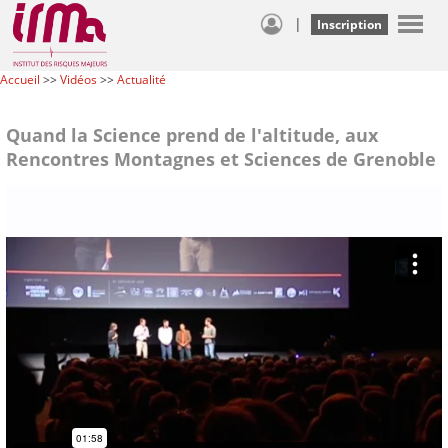
|
Inscription
Accueil
>>
Vidéos
>>
Actualité
Quand la Science prend de l'altitude, aux
Rencontres Montagnes et Sciences de Grenoble