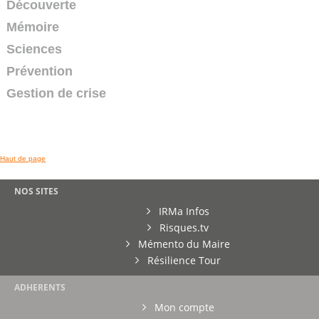
Découverte
03:04
Mémoire
Sciences
Exercice Richter 38 du 14 avril 2011
Reportage du 14/04/2011
Prévention
-
France 3 Alpes
Gestion de crise
07:05
Avalanche meurtrière à Bourg Saint Pierre en
Suisse
Reportage du 27/03/2011
Haut de page
-
France 3 Alpes
04:28
NOS SITES
IRMa Infos
Avalanches dans les Alpes, plusieurs skieurs
emportés.
Risques.tv
Reportage du 19/03/2011
Mémento du Maire
-
France 3 Alpes
Résilience Tour
02:08
ADHERENTS
La centrale nucléaire de Saint-Alban en Isère
Reportage du 16/03/2011
Mon compte
-
France 3 Alpes