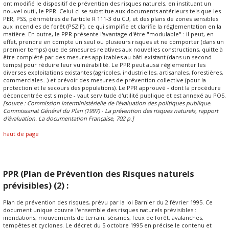
ont modifié le dispositif de prévention des risques naturels, en instituant un
nouvel outil, le PPR. Celui-ci se substitue aux documents antérieurs tels que les
PER, PSS, périmètres de l'article R 111-3 du CU, et des plans de zones sensibles
aux incendies de forêt (PSZIF), ce qui simplifie et clarifie la réglementation en la
matière. En outre, le PPR présente l'avantage d'être "modulable" : il peut, en
effet, prendre en compte un seul ou plusieurs risques et ne comporter (dans un
premier temps) que de smesures relatives aux nouvelles constructions, quitte à
être complété par des mesures applicables au bâti existant (dans un second
temps) pour réduire leur vulnérabilité. Le PPR peut aussi réglementer les
diverses exploitations existantes (agricoles, industrielles, artisanales, forestières,
commerciales...) et prévoir des mesures de prévention collective (pour la
protection et le secours des populations). Le PPR approuvé - dont la procédure
déconcentrée est simple - vaut servitude d'utilité publique et est annexé au POS.
[source : Commission interministérielle de l'évaluation des politiques publique.
Commissariat Général du Plan (1997) - La prévention des risques naturels, rapport
d'évaluation. La documentation Française, 702 p.]
haut de page
PPR (Plan de Prévention des Risques naturels
prévisibles) (2) :
Plan de prévention des risques, prévu par la loi Barnier du 2 février 1995. Ce
document unique couvre l'ensemble des risques naturels prévisibles :
inondations, mouvements de terrain, séismes, feux de forêt, avalanches,
tempêtes et cyclones. Le décret du 5 octobre 1995 en précise le contenu et