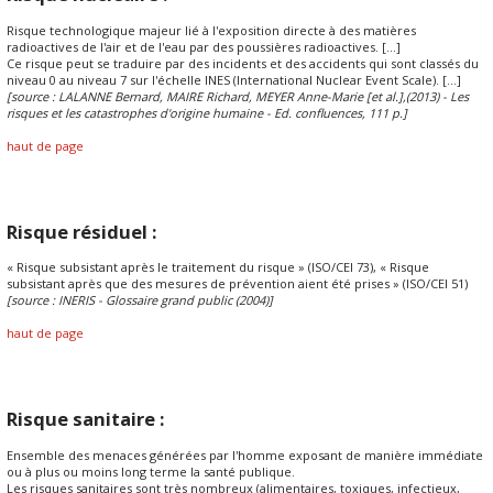
Risque technologique majeur lié à l'exposition directe à des matières
radioactives de l'air et de l'eau par des poussières radioactives. [...]
Ce risque peut se traduire par des incidents et des accidents qui sont classés du
niveau 0 au niveau 7 sur l'échelle INES (International Nuclear Event Scale). [...]
[source : LALANNE Bernard, MAIRE Richard, MEYER Anne-Marie [et al.],(2013) - Les
risques et les catastrophes d'origine humaine - Ed. confluences, 111 p.]
haut de page
Risque résiduel :
« Risque subsistant après le traitement du risque » (ISO/CEI 73), « Risque
subsistant après que des mesures de prévention aient été prises » (ISO/CEI 51)
[source : INERIS - Glossaire grand public (2004)]
haut de page
Risque sanitaire :
Ensemble des menaces générées par l'homme exposant de manière immédiate
ou à plus ou moins long terme la santé publique.
Les risques sanitaires sont très nombreux (alimentaires, toxiques, infectieux,