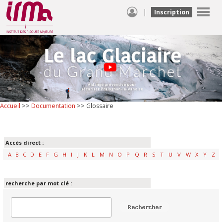
|
Inscription
Accueil
>>
Documentation
>> Glossaire
Accès direct :
A
B
C
D
E
F
G
H
I
J
K
L
M
N
O
P
Q
R
S
T
U
V
W
X
Y
Z
recherche par mot clé :