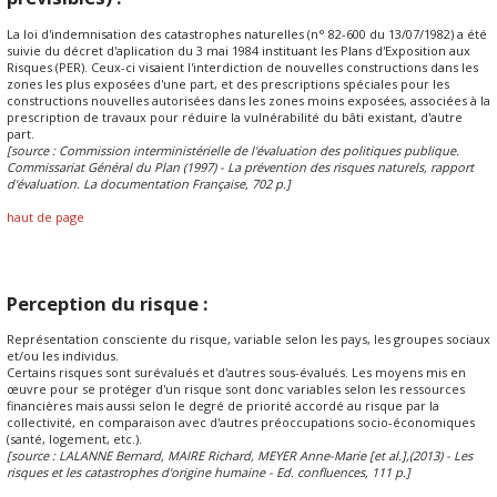
La loi d'indemnisation des catastrophes naturelles (n° 82-600 du 13/07/1982) a été
suivie du décret d'aplication du 3 mai 1984 instituant les Plans d'Exposition aux
Risques (PER). Ceux-ci visaient l'interdiction de nouvelles constructions dans les
zones les plus exposées d'une part, et des prescriptions spéciales pour les
constructions nouvelles autorisées dans les zones moins exposées, associées à la
prescription de travaux pour réduire la vulnérabilité du bâti existant, d'autre
part.
[source : Commission interministérielle de l'évaluation des politiques publique.
Commissariat Général du Plan (1997) - La prévention des risques naturels, rapport
d'évaluation. La documentation Française, 702 p.]
haut de page
Perception du risque :
Représentation consciente du risque, variable selon les pays, les groupes sociaux
et/ou les individus.
Certains risques sont surévalués et d'autres sous-évalués. Les moyens mis en
œuvre pour se protéger d'un risque sont donc variables selon les ressources
financières mais aussi selon le degré de priorité accordé au risque par la
collectivité, en comparaison avec d'autres préoccupations socio-économiques
(santé, logement, etc.).
[source : LALANNE Bernard, MAIRE Richard, MEYER Anne-Marie [et al.],(2013) - Les
risques et les catastrophes d'origine humaine - Ed. confluences, 111 p.]