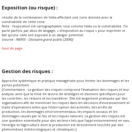
Exposition (ou risque) :
résulte de la combinaison de l’aléa affectant une zone donnée avec la
vulnérabilité de cette zone.
Note : l’exposition est cartographiable, tout comme l’aléa ou la vulnérabilité. On
parle parfois, par abus de langage, « d’exposition au risque » pour exprimer le
fait qu’une cible soit exposée à un danger potentiel.
[source : INERIS - Glossaire grand public (2004)]
haut de page
Gestion des risques :
Approche systémique et pratique managériale pour limiter les dommages et les
pertes potentiels.
[Commentaire : La gestion des risques comprend l’évaluation des risques et leur
analyse, ainsi que la mise en œuvre de stratégies et d’actions spécifiques pour
les contrôler, les réduire et les transférer. Elle est largement pratiquée par des
organisations afin de minimiser les risques dans les décisions d’investissement et
traite d’opérations telles que l’interruption des activités, des arrêts de
production, les dommages environnementaux, les impacts sociaux et les
dommages causés par le feu et les risques naturels. La gestion des risques est
une question essentielle pour des secteurs tels que l’approvisionnement en eau,
l’énergie et l’agriculture dont la production est directement touchée par des
phénomènes météorologiques et climatiques.]