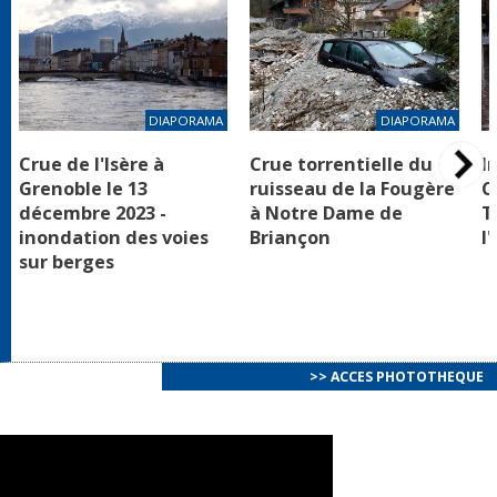
DIAPORAMA
DIAPORAMA
Crue de l'Isère à
Crue torrentielle du
I
Grenoble le 13
ruisseau de la Fougère
C
décembre 2023 -
à Notre Dame de
T
inondation des voies
Briançon
l
sur berges
>> ACCES PHOTOTHEQUE