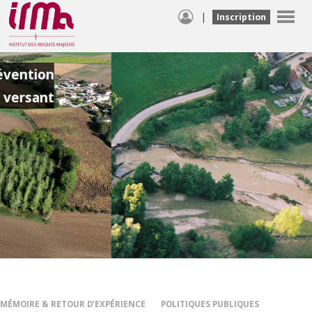
|
Inscription
Les inondations dans le Val d'Ainan le
6 juin 2002 - Ça n'arrive pas qu'aux
autres #6
VOIR LE FILM
MÉMOIRE & RETOUR D’EXPÉRIENCE
POLITIQUES PUBLIQUES