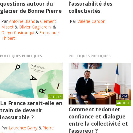
questions autour du
l’assurabilité des
glacier de Bonne Pierre
collectivités
Par
Antoine Blanc
&
Clément
Par
Valérie Cardon
Misset
&
Olivier Gagliardini
&
Diego Cusicanqui
&
Emmanuel
Thibert
POLITIQUES PUBLIQUES
POLITIQUES PUBLIQUES
ARTICLE
La France serait-elle en
ARTICLE
Comment redonner
train de devenir
confiance et dialogue
inassurable ?
entre la collectivité et
Par
Laurence Barry
&
Pierre
l’assureur ?