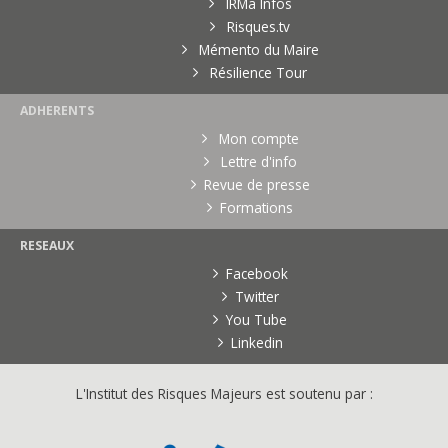
IRMa Infos
Risques.tv
Mémento du Maire
Résilience Tour
ADHERENTS
Mon compte
Lettre d'info
Revue de presse
Formations
RESEAUX
Facebook
Twitter
You Tube
Linkedin
L'Institut des Risques Majeurs est soutenu par :