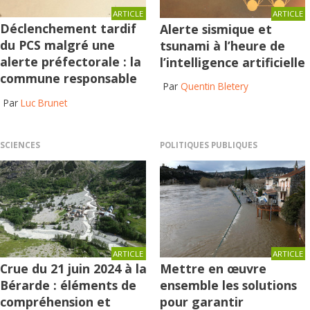
ARTICLE
ARTICLE
Déclenchement tardif
Alerte sismique et
du PCS malgré une
tsunami à l’heure de
alerte préfectorale : la
l’intelligence artificielle
commune responsable
Par
Quentin Bletery
Par
Luc Brunet
SCIENCES
POLITIQUES PUBLIQUES
ARTICLE
ARTICLE
Crue du 21 juin 2024 à la
Mettre en œuvre
Bérarde : éléments de
ensemble les solutions
compréhension et
pour garantir