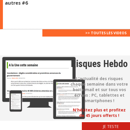
autres #6
>> TOUTES LES VIDEOS
Risques Hebdo
L'actualité des risques
chaque semaine dans votre
boite mail et sur tous vos
écrans : PC, tablettes et
smartphones !
N'hésitez plus et profitez
de 45 jours offerts !
JE TESTE