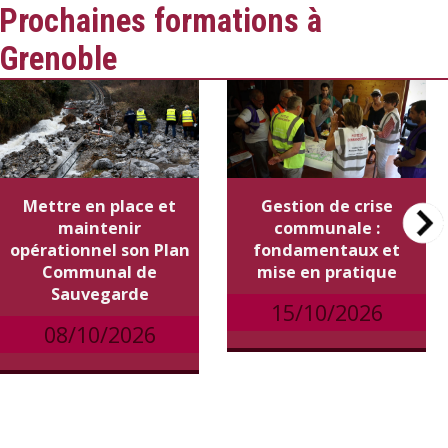
Prochaines formations à
Grenoble
Mettre en place et
Gestion de crise
maintenir
communale :
opérationnel son Plan
fondamentaux et
Communal de
mise en pratique
Sauvegarde
15/10/2026
08/10/2026