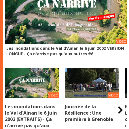
VIDEO
Les inondations dans le Val d'Ainan le 6 juin 2002 VERSION
LONGUE - Ça n'arrive pas qu'aux autres #6
VIDEO
VIDEO
Journée de la
Les inondations dans
R
Résilience : Une
le Val d'Ainan le 6 juin
L
première à Grenoble
2002 (EXTRAITS) - Ça
q
n'arrive pas qu'aux
co