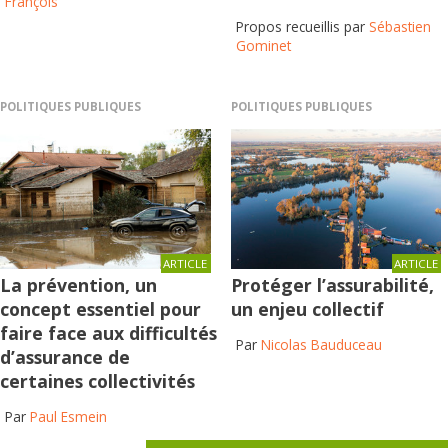
François
Propos recueillis par
Sébastien
Gominet
POLITIQUES PUBLIQUES
POLITIQUES PUBLIQUES
ARTICLE
ARTICLE
Protéger l’assurabilité,
La prévention, un
un enjeu collectif
concept essentiel pour
faire face aux difficultés
Par
Nicolas Bauduceau
d’assurance de
certaines collectivités
Par
Paul Esmein