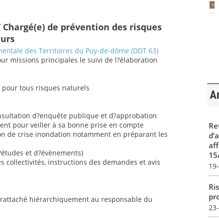
 Chargé(e) de prévention des risques
eurs
entale des Territoires du Puy-de-dôme (DDT 63)
pour missions principales le suivi de l?élaboration
s pour tous risques naturels
Ar
onsultation d?enquête publique et d?approbation
nt pour veiller à sa bonne prise en compte
Re
tion de crise inondation notamment en préparant les
d’
aff
d?études et d?évènements)
15
ollectivités, instructions des demandes et avis
19
Ris
pro
e rattaché hiérarchiquement au responsable du
23