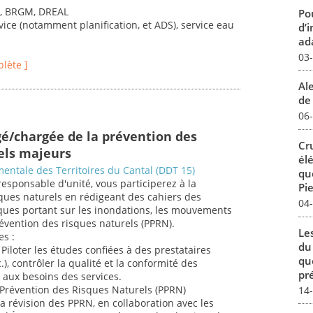
s, BRGM, DREAL
Pou
vice (notamment planification, et ADS), service eau
d’
ada
03
plète ]
Al
de 
06
gé/chargée de la prévention des
Cr
els majeurs
él
entale des Territoires du Cantal (DDT 15)
qu
responsable d'unité, vous participerez à la
Pie
ques naturels en rédigeant des cahiers des
04
iques portant sur les inondations, les mouvements
révention des risques naturels (PPRN).
Le
es :
du
Piloter les études confiées à des prestataires
qu
.), contrôler la qualité et la conformité des
pré
t aux besoins des services.
e Prévention des Risques Naturels (PPRN)
14
la révision des PPRN, en collaboration avec les