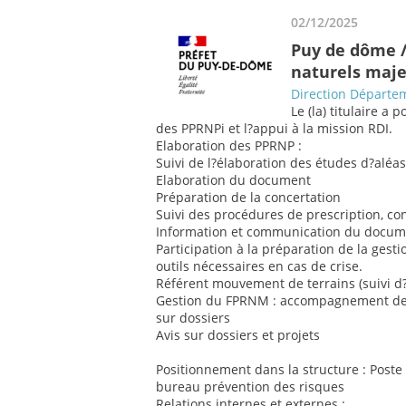
02/12/2025
Puy de dôme /
naturels maj
Direction Départem
Le (la) titulaire a 
des PPRNPi et l?appui à la mission RDI.
Elaboration des PPRNP :
Suivi de l?élaboration des études d?aléa
Elaboration du document
Préparation de la concertation
Suivi des procédures de prescription, c
Information et communication du docume
Participation à la préparation de la ges
outils nécessaires en cas de crise.
Référent mouvement de terrains (suivi 
Gestion du FPRNM : accompagnement des c
sur dossiers
Avis sur dossiers et projets
Positionnement dans la structure : Post
bureau prévention des risques
Relations internes et externes :