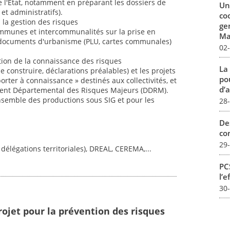
s de l'État, notamment en préparant les dossiers de
Un
et administratifs).
co
 la gestion des risques
ge
 communes et intercommunalités sur la prise en
Mar
 documents d'urbanisme (PLU, cartes communales)
02
tion de la connaissance des risques
La
 construire, déclarations préalables) et les projets
pou
orter à connaissance » destinés aux collectivités, et
d’a
ent Départemental des Risques Majeurs (DDRM).
ensemble des productions sous SIG et pour les
28
De
con
29
 délégations territoriales), DREAL, CEREMA,...
PCS
l’e
30
rojet pour la prévention des risques