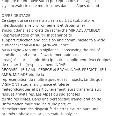
Enquête quantitative sur la perception des messages de
vigilance/alerte et le multirisques dans les Alpes du sud
OFFRE DE STAGE
Ce stage qui se réalisera au sein du LIEU (Laboratoire
Interdisciplinaire Environnement et Urbanisme)
s’inscrit dans les projets de recherche MIRIADE A*MIDEX
(Representation of multirisk scenarios to
support reflection and decision and communicate to a wide
audience) et VIGIMONT (ANR-VIGIlance
MONTagne – Mountain Vigilance : Forecasting the risk of
landslides and debris flows in mountainous
areas). Ces projets pluridisciplinaires impliquent deux équipes
de recherche (respectivement INRAE
RECOVER, LIEU-AMU, CEREGE et BRGM, INRAE, PREDICT, LIEU-
AMU). MIRIADE étudie la
représentation du multirisques et ses impacts, tandis que
VIGIMONT étudie la vigilance et l’alerte
météorologiques et particulièrement leurs transferts aux
risques gravitaires. Les Alpes du sud sont les
territoires ciblés. Dans une perspective d’amélioration de
l’information multirisques d’une part, et
d’amélioration des dispositifs d’alertes d’autre part, une
première phase des projets était d’analyser