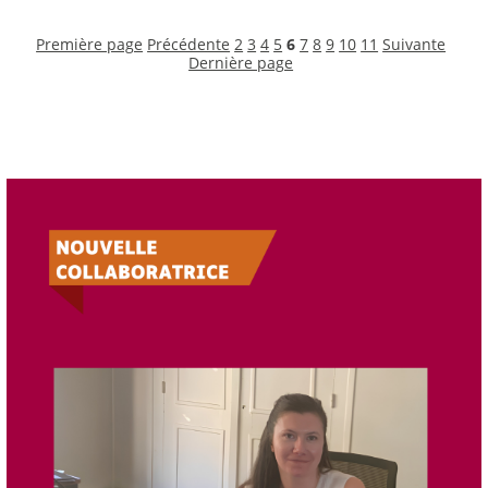
Première page
Précédente
2
3
4
5
6
7
8
9
10
11
Suivante
Dernière page