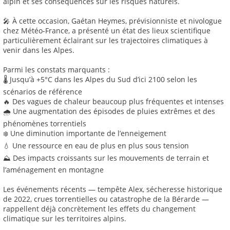
alpin et ses conséquences sur les risques naturels.
🎤 À cette occasion, Gaétan Heymes, prévisionniste et nivologue
chez Météo-France, a présenté un état des lieux scientifique
particulièrement éclairant sur les trajectoires climatiques à
venir dans les Alpes.
Parmi les constats marquants :
🌡️ Jusqu’à +5°C dans les Alpes du Sud d’ici 2100 selon les
scénarios de référence
🔥 Des vagues de chaleur beaucoup plus fréquentes et intenses
🌧️ Une augmentation des épisodes de pluies extrêmes et des
phénomènes torrentiels
❄️ Une diminution importante de l’enneigement
💧 Une ressource en eau de plus en plus sous tension
⛰️ Des impacts croissants sur les mouvements de terrain et
l’aménagement en montagne
Les événements récents — tempête Alex, sécheresse historique
de 2022, crues torrentielles ou catastrophe de la Bérarde —
rappellent déjà concrètement les effets du changement
climatique sur les territoires alpins.