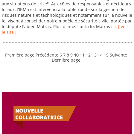
aux situations de crise". Aux côtés de responsables et décideurs
locaux, l'IRMa est intervenu à la table ronde sur la gestion des
risques naturels et technologiques et notamment sur la nouvelle
loi visant à consolider notre modèle de sécurité civile, portée par
le député Fabien Matras. Plus d'infos sur la loi Matras ici.
[ voir
le site ]
Première page
Précédente
6
7
8
9
10
11
12
13
14
15
Suivante
Dernière page