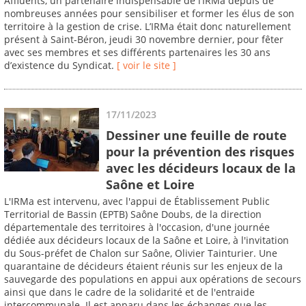
Affluents, un partenaire indispensable de l’IRMa depuis de
nombreuses années pour sensibiliser et former les élus de son
territoire à la gestion de crise. L’IRMa était donc naturellement
présent à Saint-Béron, jeudi 30 novembre dernier, pour fêter
avec ses membres et ses différents partenaires les 30 ans
d’existence du Syndicat.
[ voir le site ]
17/11/2023
Dessiner une feuille de route
pour la prévention des risques
avec les décideurs locaux de la
Saône et Loire
L'IRMa est intervenu, avec l'appui de Établissement Public
Territorial de Bassin (EPTB) Saône Doubs, de la direction
départementale des territoires à l'occasion, d'une journée
dédiée aux décideurs locaux de la Saône et Loire, à l'invitation
du Sous-préfet de Chalon sur Saône, Olivier Tainturier. Une
quarantaine de décideurs étaient réunis sur les enjeux de la
sauvegarde des populations en appui aux opérations de secours
ainsi que dans le cadre de la solidarité et de l'entraide
intercommunale. Il est apparu dans les échanges que les