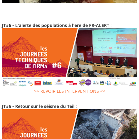
JT#6 - L'alerte des populations à l'ere de FR-ALERT
:
>> REVOIR LES INTERVENTIONS <<
JT#5 - Retour sur le séisme du Teil
: