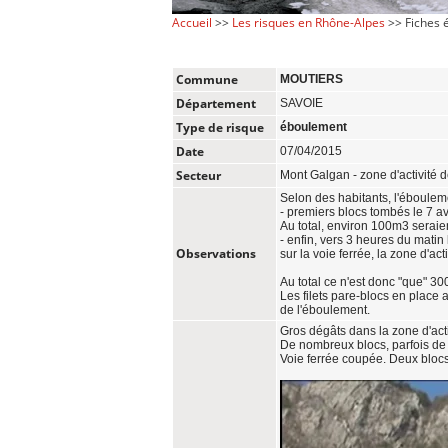
Accueil
>>
Les risques en Rhône-Alpes
>> Fiches
Commune
MOUTIERS
Département
SAVOIE
Type de risque
éboulement
Date
07/04/2015
Secteur
Mont Galgan - zone d'activité d
Selon des habitants, l'éboulemen
- premiers blocs tombés le 7 a
Au total, environ 100m3 seraie
- enfin, vers 3 heures du mati
Observations
sur la voie ferrée, la zone d'act
Au total ce n'est donc "que" 3
Les filets pare-blocs en place a
de l'éboulement.
Gros dégâts dans la zone d'acti
De nombreux blocs, parfois de t
Voie ferrée coupée. Deux blocs o