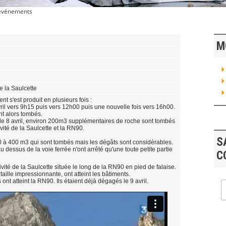
 événements
M
e la Saulcette
t s'est produit en plusieurs fois :
vril vers 9h15 puis vers 12h00 puis une nouvelle fois vers 16h00.
nt alors tombés.
n le 8 avril, environ 200m3 supplémentaires de roche sont tombés
ivité de la Saulcette et la RN90.
S
00 à 400 m3 qui sont tombés mais les dégâts sont considérables.
u dessus de la voie ferrée n'ont arrêté qu'une toute petite partie
C
vité de la Saulcette située le long de la RN90 en pied de falaise.
aille impressionnante, ont atteint les bâtiments.
nt atteint la RN90. Ils étaient déjà dégagés le 9 avril.