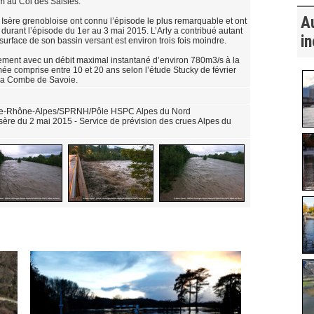
m au Col des Saisies.
A
Isère grenobloise ont connu l’épisode le plus remarquable et ont
durant l’épisode du 1er au 3 mai 2015. L’Arly a contribué autant
in
a surface de son bassin versant est environ trois fois moindre.
nement avec un débit maximal instantané d’environ 780m3/s à la
mée comprise entre 10 et 20 ans selon l’étude Stucky de février
 la Combe de Savoie.
ne-Rhône-Alpes/SPRNH/Pôle HSPC Alpes du Nord
Isère du 2 mai 2015 - Service de prévision des crues Alpes du