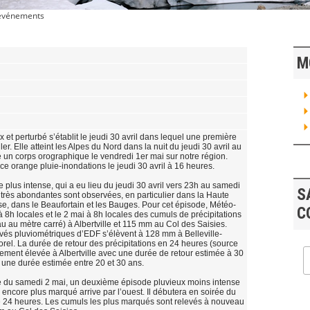
 événements
M
 et perturbé s’établit le jeudi 30 avril dans lequel une première
ler. Elle atteint les Alpes du Nord dans la nuit du jeudi 30 avril au
 un corps orographique le vendredi 1er mai sur notre région.
e orange pluie-inondations le jeudi 30 avril à 16 heures.
 plus intense, qui a eu lieu du jeudi 30 avril vers 23h au samedi
S
 très abondantes sont observées, en particulier dans la Haute
, dans le Beaufortain et les Bauges. Pour cet épisode, Météo-
C
 à 8h locales et le 2 mai à 8h locales des cumuls de précipitations
au au mètre carré) à Albertville et 115 mm au Col des Saisies.
vés pluviométriques d’EDF s’élèvent à 128 mm à Belleville-
el. La durée de retour des précipitations en 24 heures (source
rement élevée à Albertville avec une durée de retour estimée à 30
 une durée estimée entre 20 et 30 ans.
 du samedi 2 mai, un deuxième épisode pluvieux moins intense
core plus marqué arrive par l’ouest. Il débutera en soirée du
e 24 heures. Les cumuls les plus marqués sont relevés à nouveau