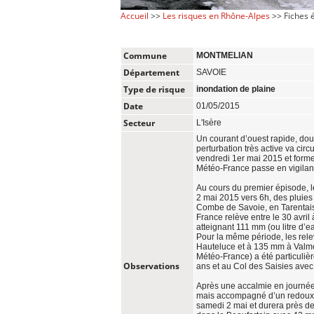
Accueil
>>
Les risques en Rhône-Alpes
>> Fiches
Commune
MONTMELIAN
Département
SAVOIE
Type de risque
inondation de plaine
Date
01/05/2015
Secteur
L'Isère
Un courant d’ouest rapide, doux
perturbation très active va circu
vendredi 1er mai 2015 et forme
Météo-France passe en vigilanc
Au cours du premier épisode, le
2 mai 2015 vers 6h, des pluies
Combe de Savoie, en Tarentaise
France relève entre le 30 avril
atteignant 111 mm (ou litre d’e
Pour la même période, les rele
Hauteluce et à 135 mm à Valmor
Météo-France) a été particuliè
Observations
ans et au Col des Saisies avec
Après une accalmie en journée
mais accompagné d’un redoux en
samedi 2 mai et durera près d