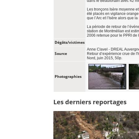
dans le Beaufortain avec 42 m
Les tronçons Isère moyenne et 
été placés en vigilance orange 
que l’Arc et l’Isère alors que l
La période de retour de l’évé
station de Montmélian est esti
2006 retenue pour le PPRI de
Dégâts/victimes
Anne Clavel - DREAL Auverg
Source
Retour d’expérience crue de l'
Nord, juin 2015, 50p.
Photographies
Les derniers reportages