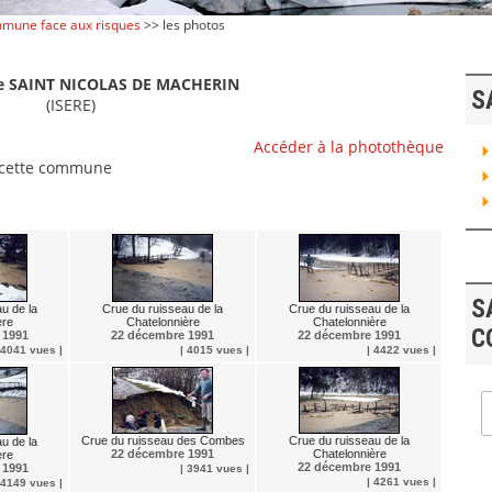
mune face aux risques
>> les photos
 SAINT NICOLAS DE MACHERIN
S
(ISERE)
Accéder à la photothèque
 cette commune
S
u de la
Crue du ruisseau de la
Crue du ruisseau de la
ère
Chatelonnière
Chatelonnière
C
 1991
22 décembre 1991
22 décembre 1991
 4041 vues |
| 4015 vues |
| 4422 vues |
Crue du ruisseau des Combes
Crue du ruisseau de la
u de la
22 décembre 1991
Chatelonnière
ère
22 décembre 1991
 1991
| 3941 vues |
| 4261 vues |
 4149 vues |