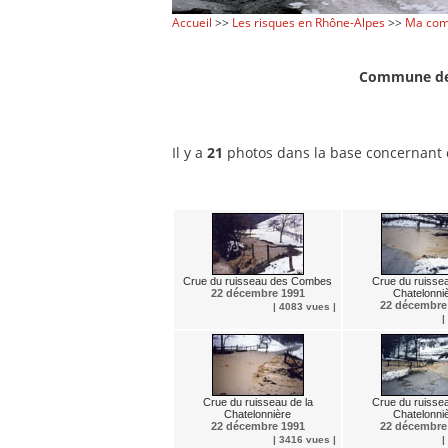
Accueil
>>
Les risques en Rhône-Alpes
>>
Ma com
Commune de
Il y a
21
photos dans la base concernant
Crue du ruisseau des Combes
Crue du ruissea
22 décembre 1991
Chatelonni
22 décembre
| 4083 vues |
|
Crue du ruisseau de la
Crue du ruissea
Chatelonnière
Chatelonni
22 décembre 1991
22 décembre
| 3416 vues |
|