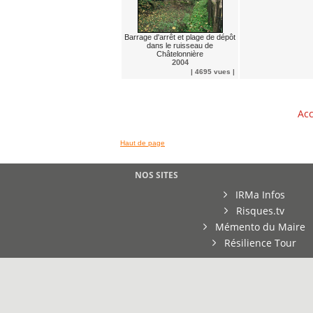
Barrage d'arrêt et plage de dépôt
dans le ruisseau de
Châtelonnière
2004
| 4695 vues |
Acc
Haut de page
NOS SITES
IRMa Infos
Risques.tv
Mémento du Maire
Résilience Tour