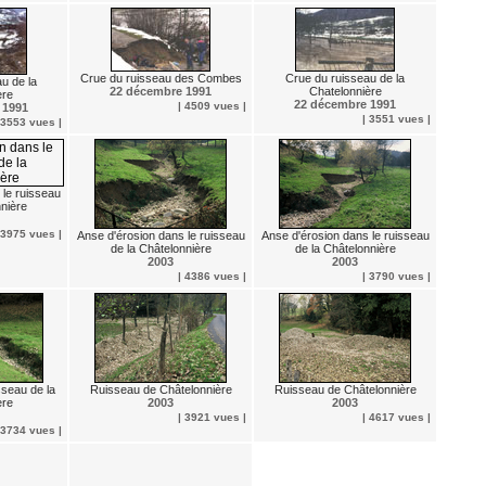
Crue du ruisseau des Combes
Crue du ruisseau de la
u de la
22 décembre 1991
Chatelonnière
ère
22 décembre 1991
| 4509 vues |
 1991
| 3551 vues |
 3553 vues |
 le ruisseau
nnière
 3975 vues |
Anse d'érosion dans le ruisseau
Anse d'érosion dans le ruisseau
de la Châtelonnière
de la Châtelonnière
2003
2003
| 4386 vues |
| 3790 vues |
sseau de la
Ruisseau de Châtelonnière
Ruisseau de Châtelonnière
ère
2003
2003
| 3921 vues |
| 4617 vues |
 3734 vues |