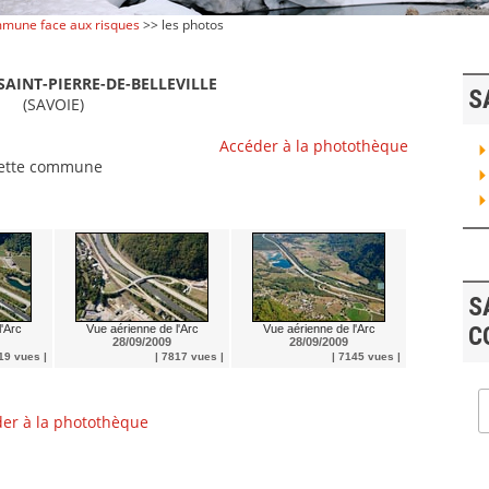
mune face aux risques
>> les photos
AINT-PIERRE-DE-BELLEVILLE
S
(SAVOIE)
Accéder à la photothèque
cette commune
S
'Arc
Vue aérienne de l'Arc
Vue aérienne de l'Arc
C
28/09/2009
28/09/2009
19 vues |
| 7817 vues |
| 7145 vues |
er à la photothèque