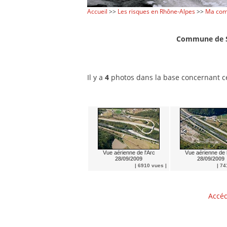
Accueil
>>
Les risques en Rhône-Alpes
>>
Ma com
Commune de S
Il y a
4
photos dans la base concernant 
Vue aérienne de l'Arc
Vue aérienne de l
28/09/2009
28/09/2009
| 6910 vues |
| 74
Accéd