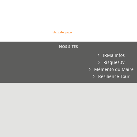
Haut de page
NOS SITES
IRMa Infos
Risques.tv
Mémento du Maire
Résilience Tour