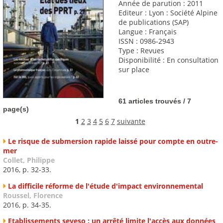
Année de parution : 2011
Editeur : Lyon : Société Alpine
de publications (SAP)
Langue : Français
ISSN : 0986-2943
Type : Revues
Disponibilité : En consultation
sur place
61 articles trouvés / 7
page(s)
1
2
3
4
5
6
7
suivante
Le risque de submersion rapide laissé pour compte en outre-
mer
Collet, Philippe
2016, p. 32-33.
La difficile réforme de l'étude d'impact environnemental
Roussel, Florence
2016, p. 34-35.
Etablissements seveso : un arrêté limite l'accès aux données