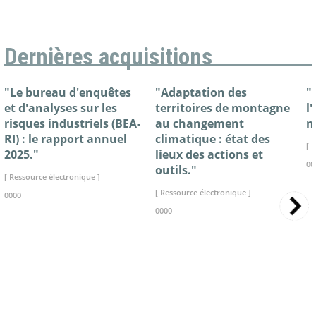
Dernières acquisitions
"Le bureau d'enquêtes
"Adaptation des
"
et d'analyses sur les
territoires de montagne
l
risques industriels (BEA-
au changement
n
RI) : le rapport annuel
climatique : état des
[ 
2025."
lieux des actions et
00
outils."
[ Ressource électronique ]
[ Ressource électronique ]
0000
0000