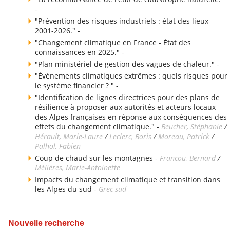
-
"Prévention des risques industriels : état des lieux
2001-2026." -
"Changement climatique en France - État des
connaissances en 2025." -
"Plan ministériel de gestion des vagues de chaleur." -
"Événements climatiques extrêmes : quels risques pour
le système financier ? " -
"Identification de lignes directrices pour des plans de
résilience à proposer aux autorités et acteurs locaux
des Alpes françaises en réponse aux conséquences des
effets du changement climatique." -
Beucher, Stéphanie
/
Hérault, Marie-Laure
/
Leclerc, Boris
/
Moreau, Patrick
/
Palhol, Fabien
Coup de chaud sur les montagnes -
Francou, Bernard
/
Mélières, Marie-Antoinette
Impacts du changement climatique et transition dans
les Alpes du sud -
Grec sud
Nouvelle recherche