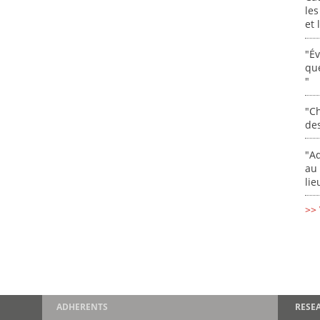
les
et
"É
que
"
"Ch
de
"Ad
au 
lie
>> 
ADHERENTS
RESE