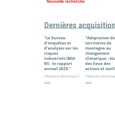
Nouvelle recherche
Dernières acquisitio
"Le bureau
"Adaptation de
d'enquêtes et
territoires de
d'analyses sur les
montagne au
risques
changement
industriels (BEA-
climatique : ét
RI) : le rapport
des lieux des
annuel 2025."
actions et outil
[ Ressource électronique ]
[ Ressource électroniq
0000
0000