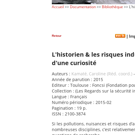
Accueil
>>
Documentation
>>
Bibliothèque
>> L'hi
Retour
|
Imp
L'historien & les risques i
d'une curiosité
Auteurs :
Kamaté, Caroline (Réd. coord.)
Année de parution : 2015
Editeur : Toulouse : Foncsi (Fondation po
Collection : (Les Regards sur la sécurité i
Langue : Français
Numéro périodique : 2015-02
Pagination : 19 p.
ISSN : 2100-3874
Si les pollutions, nuisances et risques d
nombreuses disciplines, c’est relativeme