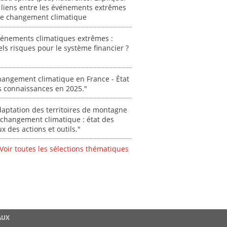
acteur
 liens entre les événements extrêmes
des Alpe
 le changement climatique
[ Ressour
vénements climatiques extrêmes :
Stéphanie
ls risques pour le système financier ?
0000
angement climatique en France - État
s connaissances en 2025."
aptation des territoires de montagne
changement climatique : état des
ux des actions et outils."
Voir toutes les sélections thématiques
AUX