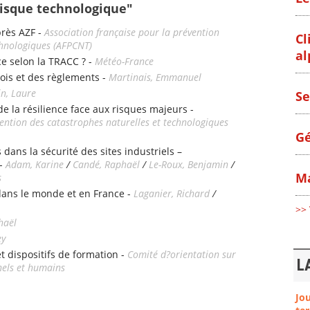
Risque technologique"
près AZF -
Association française pour la prévention
Cl
chnologiques (AFPCNT)
al
ce selon la TRACC ? -
Météo-France
lois et des règlements -
Martinais, Emmanuel
n, Laure
Se
 la résilience face aux risques majeurs -
vention des catastrophes naturelles et technologiques
Gé
 dans la sécurité des sites industriels –
 -
Adam, Karine
/
Candé, Raphaël
/
Le-Roux, Benjamin
/
Ma
s
 dans le monde et en France -
Laganier, Richard
/
>> 
haël
ey
t dispositifs de formation -
Comité d?orientation sur
L
nels et humains
Jo