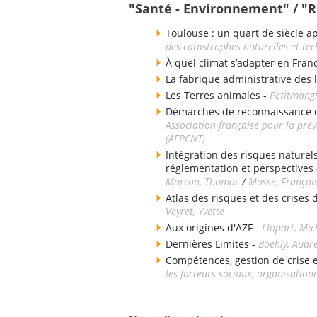
"Santé - Environnement" / "
Toulouse : un quart de siècle a
des catastrophes naturelles et te
À quel climat s’adapter en Fran
La fabrique administrative des 
Les Terres animales -
Petitmangi
Démarches de reconnaissance de
Association française pour la pré
(AFPCNT)
Intégration des risques naturels
réglementation et perspectives
Marcon, Thomas
/
Masse, Françoi
Atlas des risques et des crises
Veyret, Yvette
Aux origines d'AZF -
Llopart, Mic
Dernières Limites -
Boehly, Audr
Compétences, gestion de crise e
les facteurs sociaux, organisation