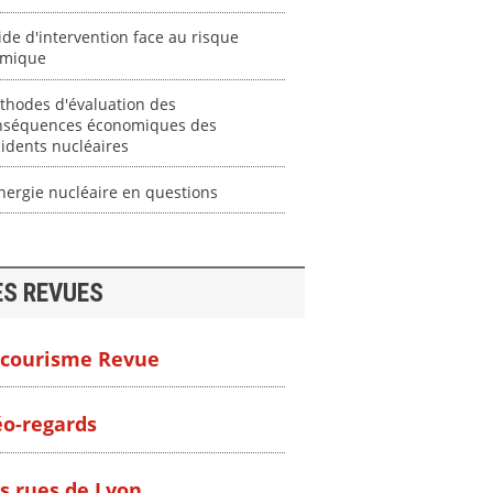
de d'intervention face au risque
imique
thodes d'évaluation des
nséquences économiques des
idents nucléaires
nergie nucléaire en questions
ES REVUES
courisme Revue
o-regards
s rues de Lyon