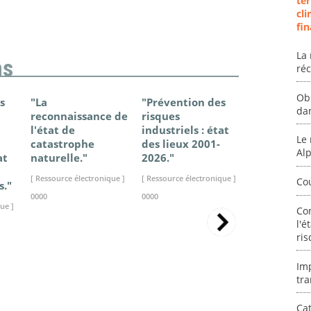
ter
cli
fin
La 
ns
ré
Ob
s
"La
"Prévention des
"Changem
da
reconnaissance de
risques
climatique
l'état de
industriels : état
France - Ét
Le 
catastrophe
des lieux 2001-
connaissan
Al
at
naturelle."
2026."
2025."
[ Ressource électronique ]
[ Ressource électronique ]
[ Ressource élec
Co
s."
0000
0000
0000
ue ]
Co
l'é
ris
Im
tra
Cat