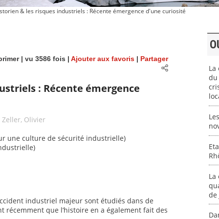
storien & les risques industriels : Récente émergence d'une curiosité
O
rimer
| vu 3586 fois |
Ajouter aux favoris
|
Partager
La 
du 
ndustriels : Récente émergence
cri
loc
Les
-
Zeller, Olivier
no
ur une culture de sécurité industrielle)
Eta
ndustrielle)
Rhô
La 
qua
de 
’accident industriel majeur sont étudiés dans de
nt récemment que l’histoire en a également fait des
Da