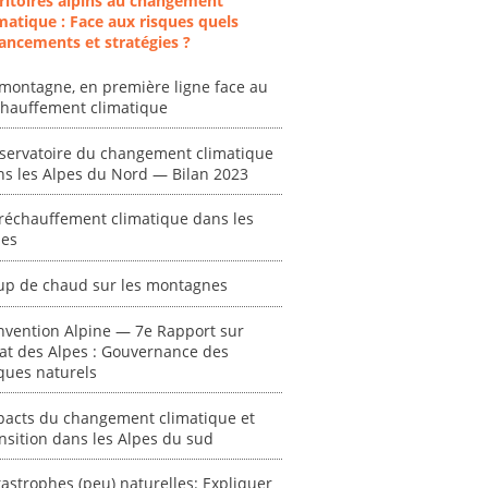
ritoires alpins au changement
matique : Face aux risques quels
ancements et stratégies ?
montagne, en première ligne face au
chauffement climatique
servatoire du changement climatique
ent
"Plan ministériel
"Événements
ns les Alpes du Nord — Bilan 2023
 en
de gestion des
climatiques
at des
vagues de
extrêmes : quels
réchauffement climatique dans les
ces en
chaleur."
risques pour le
pes
système financier
[ Ressource électronique ]
? "
tronique ]
up de chaud sur les montagnes
0000
[ Ressource électronique ]
nvention Alpine — 7e Rapport sur
0000
tat des Alpes : Gouvernance des
"Ident
ques naturels
lignes 
pour d
pacts du changement climatique et
résilie
nsition dans les Alpes du sud
propos
autori
astrophes (peu) naturelles: Expliquer