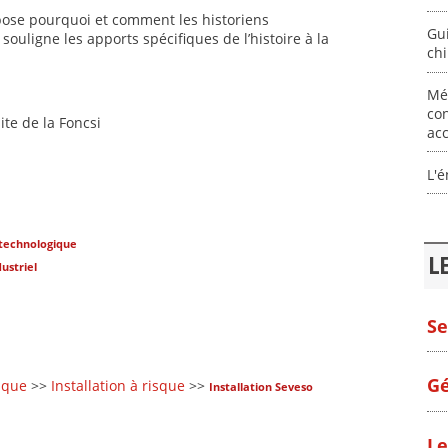
xpose pourquoi et comment les historiens
Gui
souligne les apports spécifiques de l’histoire à la
ch
Mé
co
ite de la Foncsi
acc
L'é
technologique
L
ustriel
Se
Gé
sque
>>
Installation à risque
>>
Installation Seveso
Le