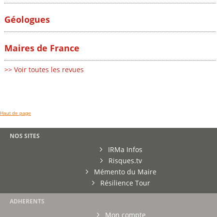
Géologues
Maires de France
>> Voir toutes les revues
Haut de page
NOS SITES
IRMa Infos
Risques.tv
Mémento du Maire
Résilience Tour
ADHERENTS
Mon compte