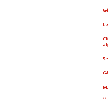
Gé
Le
Cl
al
Se
Gé
Ma
>> 