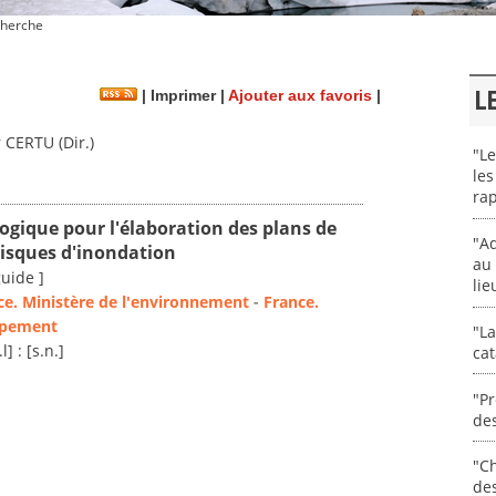
herche
L
|
Imprimer
|
Ajouter aux favoris
|
 CERTU (Dir.)
"Le
les
rap
gique pour l'élaboration des plans de
"Ad
risques d'inondation
au 
guide ]
lie
ce. Ministère de l'environnement
-
France.
uipement
"La
l] : [s.n.]
cat
"Pr
des
"Ch
de