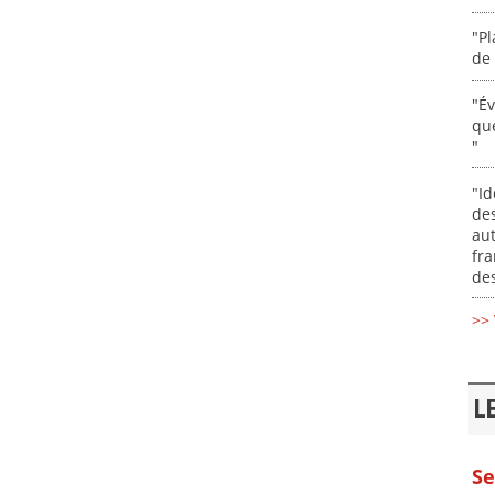
"Pl
de 
"É
que
"
"Id
des
aut
fr
des
>> 
L
Se