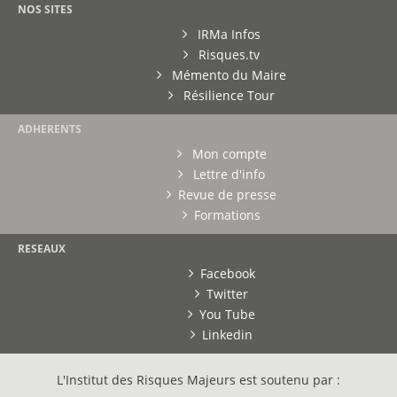
NOS SITES
IRMa Infos
Risques.tv
Mémento du Maire
Résilience Tour
ADHERENTS
Mon compte
Lettre d'info
Revue de presse
Formations
RESEAUX
Facebook
Twitter
You Tube
Linkedin
L'Institut des Risques Majeurs est soutenu par :