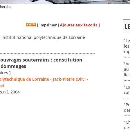
herche
L
|
Imprimer
|
Ajouter aux favoris
|
Institut national polytechnique de Lorraine
"Le
les
rap
 ouvrages souterrains : constitution
"Ad
de dommages
au 
ires ]
lie
polytechnique de Lorraine
-
Jack-Pierre (Dir.)
-
uet
"La
[s.n.], 2004
cat
"Pr
des
"Ch
de