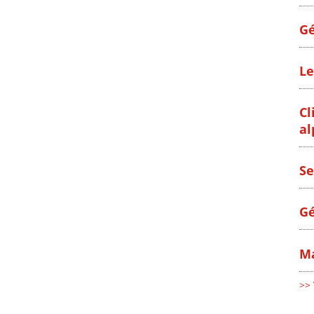
Gé
Le
Cl
al
Se
Gé
Ma
>> 