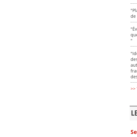
"Pl
de 
"É
que
"
"Id
des
aut
fr
des
>> 
L
Se