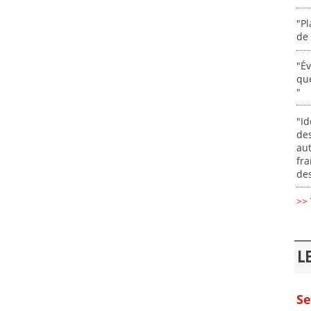
"Pl
de 
"É
que
"
"Id
des
aut
fr
des
>> 
L
Se