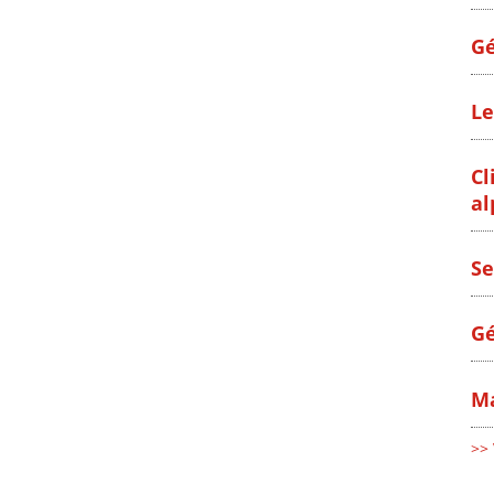
Gé
Le
Cl
al
Se
Gé
Ma
>> 