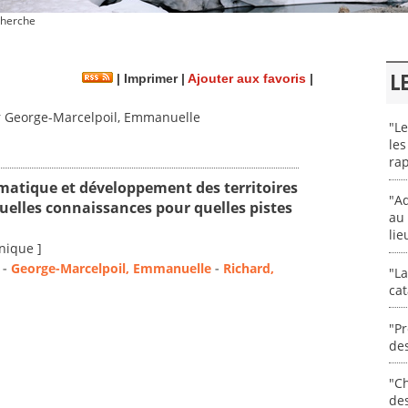
herche
L
|
Imprimer
|
Ajouter aux favoris
|
 George-Marcelpoil, Emmanuelle
"Le
les
rap
atique et développement des territoires
"Ad
uelles connaissances pour quelles pistes
au 
lie
nique ]
-
George-Marcelpoil, Emmanuelle
-
Richard,
"La
cat
"Pr
des
"Ch
de