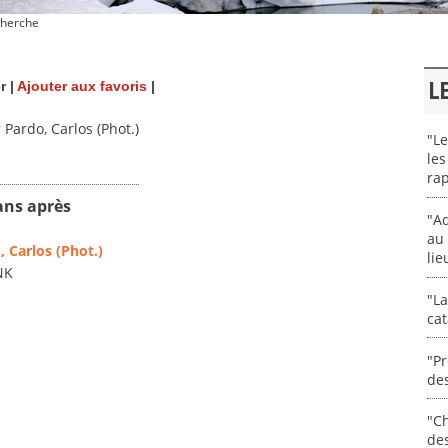
herche
L
r
|
Ajouter aux favoris
|
Pardo, Carlos (Phot.)
"Le
les
rap
ans après
"Ad
au 
, Carlos (Phot.)
lie
NK
"La
cat
"Pr
des
"Ch
de