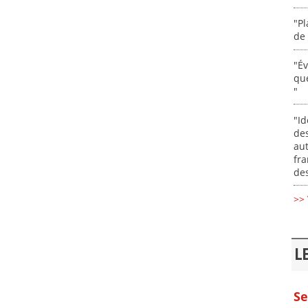
"Pl
de 
"É
que
"
"Id
des
aut
fr
des
>> 
L
Se