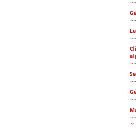
Gé
Le
Cl
al
Se
Gé
Ma
>> 