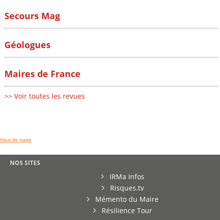
Secours Mag
Géologues
Maires de France
>> Voir toutes les revues
Haut de page
NOS SITES
IRMa Infos
Risques.tv
Mémento du Maire
Résilience Tour