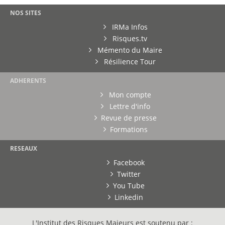
NOS SITES
IRMa Infos
Risques.tv
Mémento du Maire
Résilience Tour
ADHERENTS
Mon compte
Lettre d'info
Revue de presse
Formations
RESEAUX
Facebook
Twitter
You Tube
Linkedin
L'Institut des Risques Majeurs est soutenu par :