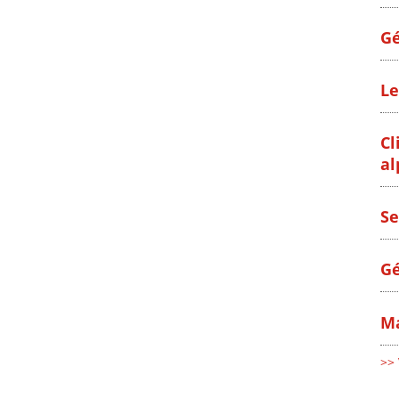
Gé
Le
Cl
al
Se
Gé
Ma
>> 