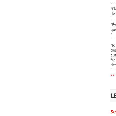
"Pl
de 
"É
que
"
"Id
des
aut
fr
des
>> 
L
Se