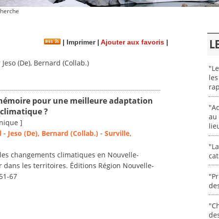
herche
L
|
Imprimer
|
Ajouter aux favoris
|
Jeso (De), Bernard (Collab.)
"Le
les
rap
mémoire pour une meilleure adaptation
"Ad
climatique ?
au 
nique ]
lie
l
-
Jeso (De), Bernard (Collab.)
-
Surville,
"La
r les changements climatiques en Nouvelle-
cat
r dans les territoires. Éditions Région Nouvelle-
"Pr
 51-67
des
"Ch
de