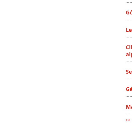
Gé
Le
Cl
al
Se
Gé
Ma
>> 