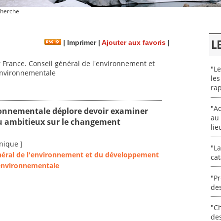
herche
L
|
Imprimer
|
Ajouter aux favoris
|
France. Conseil général de l'environnement et
"Le
environnementale
les
rap
"Ad
ronnementale déplore devoir examiner
au 
eu ambitieux sur le changement
lie
nique ]
"La
énéral de l'environnement et du développement
cat
 environnementale
"Pr
des
"Ch
de