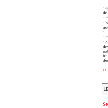
"Pl
de 
"É
que
"
"Id
des
aut
fr
des
>> 
L
Se