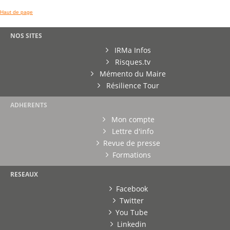
Haut de page
NOS SITES
IRMa Infos
Risques.tv
Mémento du Maire
Résilience Tour
ADHERENTS
Mon compte
Lettre d'info
Revue de presse
Formations
RESEAUX
Facebook
Twitter
You Tube
Linkedin