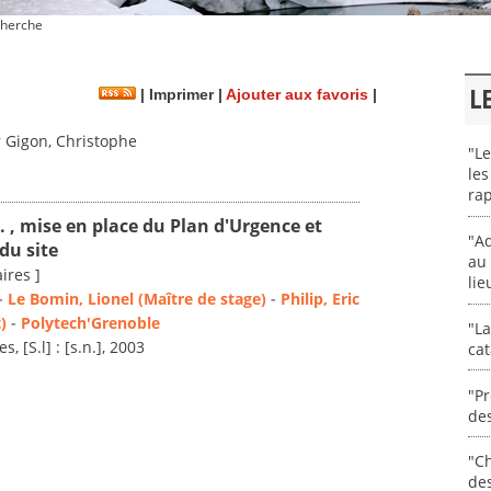
herche
L
|
Imprimer
|
Ajouter aux favoris
|
 Gigon, Christophe
"Le
les
rap
. , mise en place du Plan d'Urgence et
"Ad
du site
au 
ires ]
lie
-
Le Bomin, Lionel (Maître de stage)
-
Philip, Eric
)
-
Polytech'Grenoble
"La
, [S.l] : [s.n.], 2003
cat
"Pr
des
"Ch
de