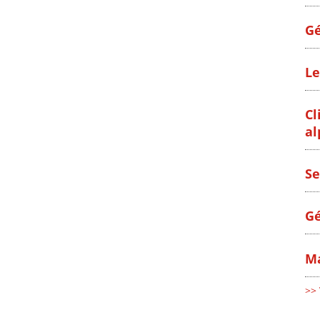
Gé
Le
Cl
al
Se
Gé
Ma
>> 