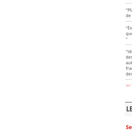
"Pl
de 
"É
que
"
"Id
des
aut
fr
des
>> 
L
Se