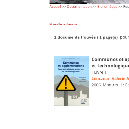
Accueil
>>
Documentation
>>
Bibliothèque
>> Rec
Nouvelle recherche
pour
1 documents trouvés / 1 page(s)
Communes et agg
et technologiqu
[ Livre ]
Lencznar, Valérie 
2006, Montreuil : É