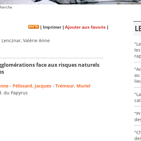
herche
L
|
Imprimer
|
Ajouter aux favoris
|
 Lencznar, Valérie Anne
"Le
les
rap
lomérations face aux risques naturels
"Ad
es
au 
lie
Anne
-
Pélissard, Jacques
-
Trémeur, Muriel
d. du Papyrus
"La
cat
"Pr
des
"Ch
de