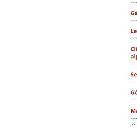
Gé
Le
Cl
al
Se
Gé
Ma
>> 