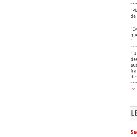
"Pl
de 
"É
que
"
"Id
des
aut
fr
des
>> 
L
Se