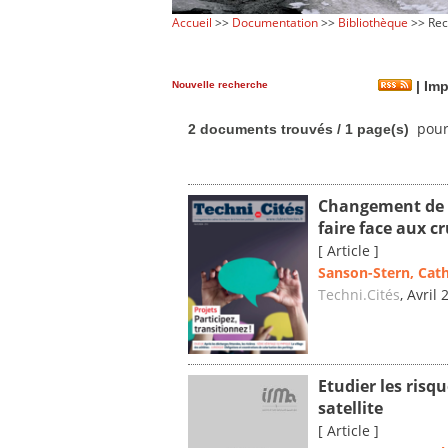
Accueil
>>
Documentation
>>
Bibliothèque
>> Rec
Nouvelle recherche
|
Imp
pour
2 documents trouvés / 1 page(s)
Changement de 
faire face aux c
[ Article ]
Sanson-Stern, Cat
Techni.Cités
, Avril
Etudier les risq
satellite
[ Article ]