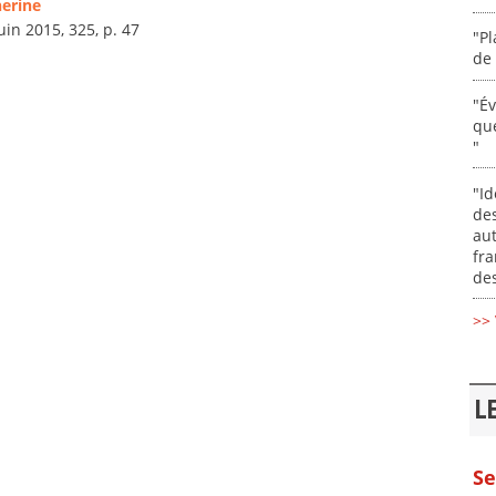
herine
Juin 2015, 325, p. 47
"Pl
de 
"É
que
"
"Id
des
aut
fr
des
>> 
L
Se