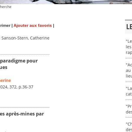
herche
L
rimer
|
Ajouter aux favoris
|
 Sanson-Stern, Catherine
"Le
les
rap
paradigme pour
"Ad
rues
au 
lie
herine
 2024, 372, p.36-37
"La
cat
"Pr
des
ues après-mines par
"Ch
de