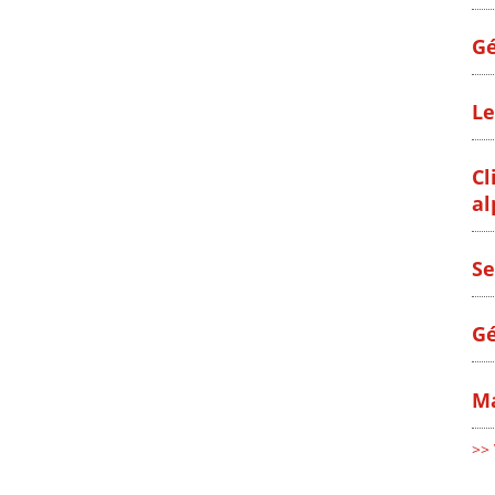
Gé
Le
Cl
al
Se
Gé
Ma
>> 