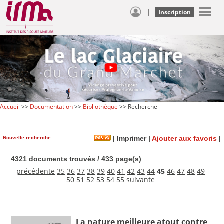
|
Inscription
Accueil
>>
Documentation
>>
Bibliothèque
>> Recherche
Nouvelle recherche
|
Imprimer
|
Ajouter aux favoris
|
4321 documents trouvés / 433 page(s)
précédente
35
36
37
38
39
40
41
42
43
44
45
46
47
48
49
50
51
52
53
54
55
suivante
La nature meilleure atout contre