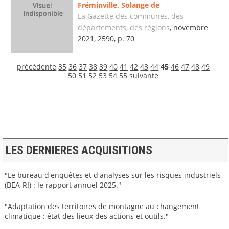
Fréminville, Solange de
La Gazette des communes, des
départements, des régions
, novembre
2021, 2590, p. 70
précédente
35
36
37
38
39
40
41
42
43
44
45
46
47
48
49
50
51
52
53
54
55
suivante
LES DERNIERES ACQUISITIONS
"Le bureau d'enquêtes et d'analyses sur les risques industriels
(BEA-RI) : le rapport annuel 2025."
"Adaptation des territoires de montagne au changement
climatique : état des lieux des actions et outils."