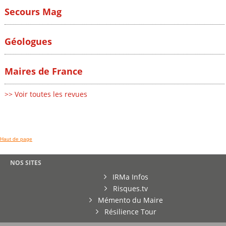
Secours Mag
Géologues
Maires de France
>> Voir toutes les revues
Haut de page
NOS SITES
IRMa Infos
Risques.tv
Mémento du Maire
Résilience Tour