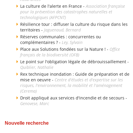
La culture de l'alerte en France -
Association française
pour la prévention des catastrophes naturelles et
technologiques (AFPCNT)
Résilience tour : diffuser la culture du risque dans les
territoires -
Jaguenaud, Bernard
Réserves communales : concurrentes ou
complémentaires ? -
Ley, Sylvain
Place aux Solutions fondées sur la Nature ! -
Office
français de la biodiversité (OFB)
Le point sur l'obligation légale de débrouissaillement -
Quiblier, Nathalie
Rex technique inondation : Guide de préparation et de
mise en oeuvre -
Centre d'études et d'expertise sur les
risques, l'environnement, la mobilité et l'aménagement
(Cerema)
Droit appliqué aux services d'incendie et de secours -
Genovese, Marc
Nouvelle recherche