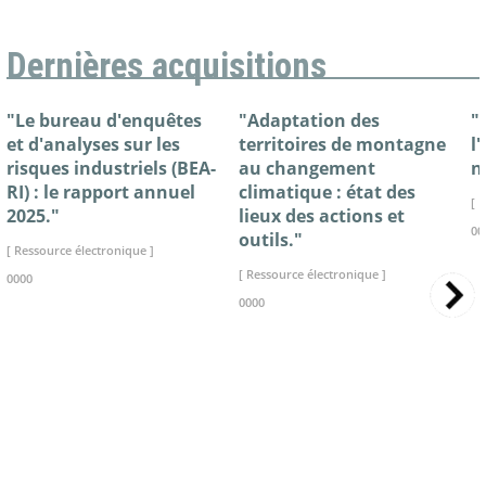
Dernières acquisitions
"Le bureau d'enquêtes
"Adaptation des
"
et d'analyses sur les
territoires de montagne
l
risques industriels (BEA-
au changement
n
RI) : le rapport annuel
climatique : état des
[ 
2025."
lieux des actions et
00
outils."
[ Ressource électronique ]
[ Ressource électronique ]
0000
0000