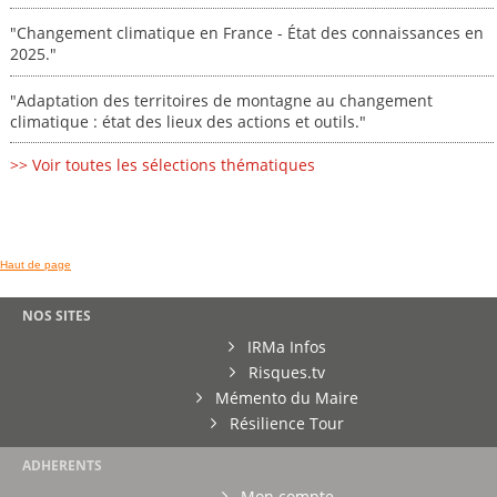
"Changement climatique en France - État des connaissances en
2025."
"Adaptation des territoires de montagne au changement
climatique : état des lieux des actions et outils."
>> Voir toutes les sélections thématiques
Haut de page
NOS SITES
IRMa Infos
Risques.tv
Mémento du Maire
Résilience Tour
ADHERENTS
Mon compte