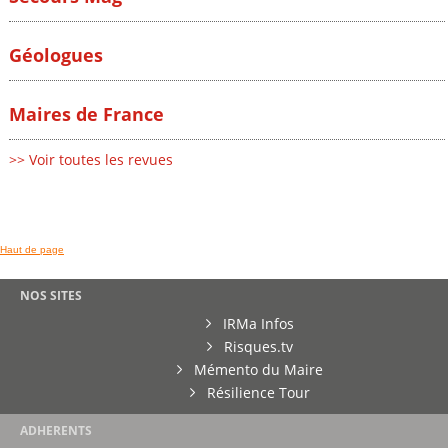
Géologues
Maires de France
>> Voir toutes les revues
Haut de page
NOS SITES
IRMa Infos
Risques.tv
Mémento du Maire
Résilience Tour
ADHERENTS